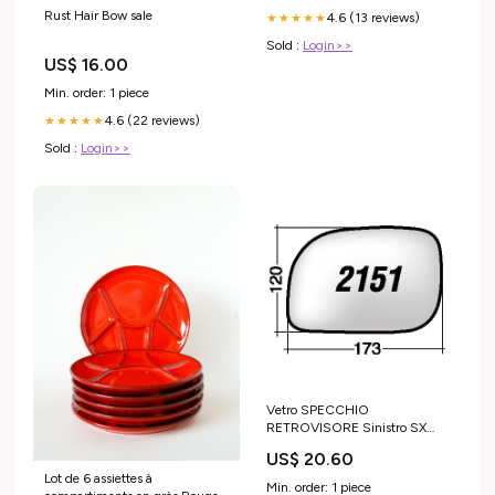
Rust Hair Bow sale
4.6 (13 reviews)
★★★★★
Sold :
Login>>
US$ 16.00
Min. order: 1 piece
4.6 (22 reviews)
★★★★★
Sold :
Login>>
Vetro SPECCHIO
RETROVISORE Sinistro SX
CHRYSLER VOYAGER 1996-
US$ 20.60
2007 motul
Lot de 6 assiettes à
Min. order: 1 piece