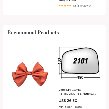
★★★★★
4.3 (8 reviews)
Recommand Products
Vetro SPECCHIO
RETROVISORE Sinistro SX
SSANGYONG MUSSO
US$ 26.30
SPORTS - Porta licenze /
Dischi orario
Min. order: 1 piece