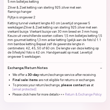
5 mm bolletjes ketting
Zilver & Zoet ketting van sterling 925 zilver met een
flamingo hanger
Pijltje is ongeveer 2
Ketting tunnel vierkant lengte:40 cm Levertijd ongeveer 5
werkdagenZilver & Zoet ketting van sterling 925 zilver met een
vierkant buisje. Vierkant buisje van 30 mm breed en 3 mm hoog.
Keuze uit verschillende soorten colliers: 1,5 mm bolletjes ketting 1,5
mm gourmet ketting 1,3 mm anker ketting (gelijk aan de foto's) 1. 1
mm bamboe ketting Bepaal zelf de gewenste lengte in
centimeters: 42, 45, 50 of 60 cm. De lengte van deze ketting op
de (lifestyle) foto is 42 cm. Handgemaakt op maat. Levertijd
ongeveer 5 werkdagen.
Exchange/Return Notes
We offer a
30-day
return/exchange service after receiving.
Final sale items
are not eligible for returns or exchanges.
To process your return/exchange,
please contact us
at
[email protected]
Please click here for more details>>>
Return & Exchange Policy