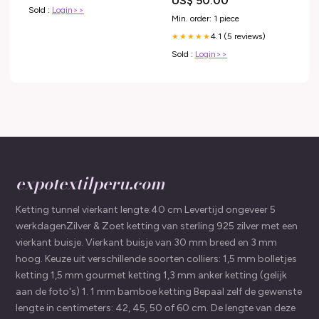
US$ 50.00
MUSHROOMXTB0925
Sold :
Login>>
Min. order: 1 piece
4.1 (5 reviews)
★★★★★
Sold :
Login>>
expotextilperu.com
Ketting tunnel vierkant lengte:40 cm Levertijd ongeveer 5
werkdagenZilver & Zoet ketting van sterling 925 zilver met een
vierkant buisje. Vierkant buisje van 30 mm breed en 3 mm
hoog. Keuze uit verschillende soorten colliers: 1,5 mm bolletjes
ketting 1,5 mm gourmet ketting 1,3 mm anker ketting (gelijk
aan de foto's) 1. 1 mm bamboe ketting Bepaal zelf de gewenste
lengte in centimeters: 42, 45, 50 of 60 cm. De lengte van deze