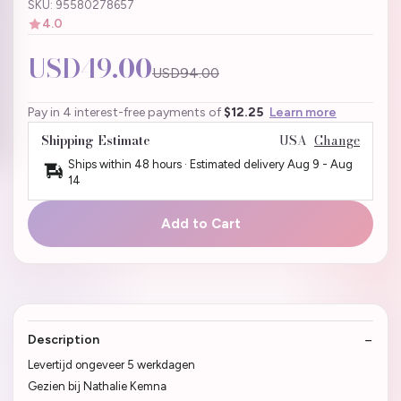
SKU: 95580278657
4.0
USD49.00
USD94.00
Pay in 4 interest-free payments of
$12.25
Learn more
Shipping Estimate
USA
Change
Ships within 48 hours · Estimated delivery
Aug 9
-
Aug
14
Add to Cart
Description
Levertijd ongeveer 5 werkdagen
Gezien bij Nathalie Kemna