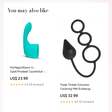
You may also like
MyMagicWand G-
Spot/Prostaat Opzetstuk -
Turquoise leather cleaner
US$ 23.99
★★★★★
4.3 (15 reviews)
Triple Threat Siliconen
Cockring Met Buttplug
Buttplug
US$ 32.99
★★★★★
5.0 (21 reviews)