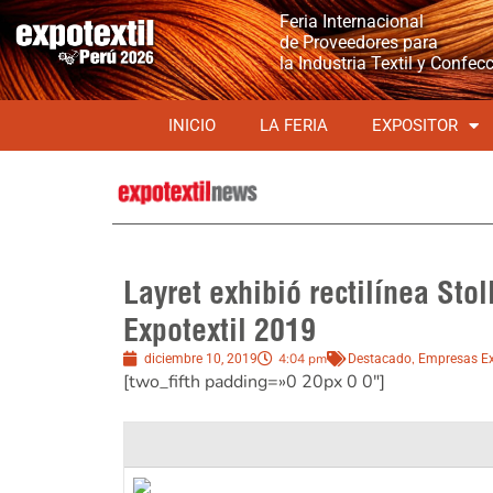
Feria Internacional
de Proveedores para
la Industria Textil y Confec
INICIO
LA FERIA
EXPOSITOR
Layret exhibió rectilínea Stol
Expotextil 2019
4:04 pm
,
diciembre 10, 2019
Destacado
Empresas Ex
[two_fifth padding=»0 20px 0 0″]