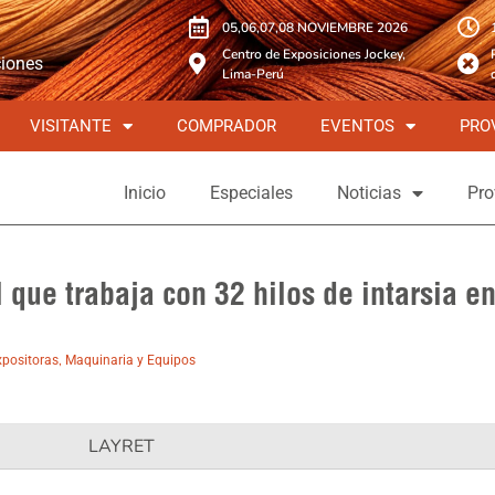
05,06,07,08 NOVIEMBRE 2026
Centro de Exposiciones Jockey,
ciones
Lima-Perú
VISITANTE
COMPRADOR
EVENTOS
PRO
Inicio
Especiales
Noticias
Pro
l que trabaja con 32 hilos de intarsia e
,
positoras
Maquinaria y Equipos
LAYRET