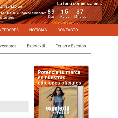
La feria comienza en...
11.45 a 8.30 pm
89
15
37
PROHIBIDO el ingreso a menores
Días
Horas
Minutos
de 18 años
VEEDORES
NOTICIAS
CONTACTO
veedores
Expotextil
Ferias y Eventos
n
Potencia tu marca
en nuestras
ediciones oficiales