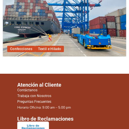
Confecciones
Textil e Hilado
Atención al Cliente
Contáctanos
Trabaja con Nosotros
Preguntas Frecuentes
Horario Oficina: 9.00 am – 5.00 pm
Libro de Reclamaciones