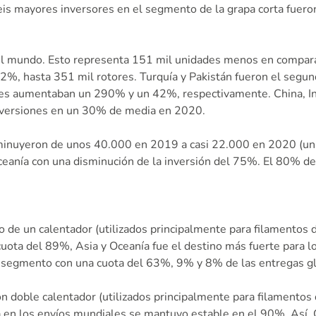
s mayores inversores en el segmento de la grapa corta fueron 
 el mundo. Esto representa 151 mil unidades menos en compar
2%, hasta 351 mil rotores. Turquía y Pakistán fueron el segun
nes aumentaban un 290% y un 42%, respectivamente. China, Indi
nversiones en un 30% de media en 2020.
isminuyeron de unos 40.000 en 2019 a casi 22.000 en 2020 (u
eanía con una disminución de la inversión del 75%. El 80% de la
ro de un calentador (utilizados principalmente para filamento
ta del 89%, Asia y Oceanía fue el destino más fuerte para los
te segmento con una cuota del 63%, 9% y 8% de las entregas g
con doble calentador (utilizados principalmente para filamentos
 en los envíos mundiales se mantuvo estable en el 90%. Así, C