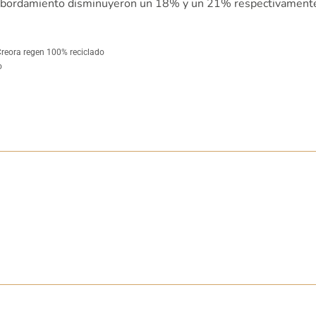
r desbordamiento disminuyeron un 18% y un 21% respectivament
Creora regen 100% reciclado
o