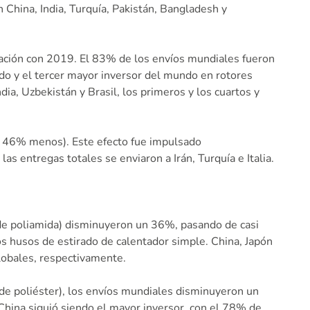
China, India, Turquía, Pakistán, Bangladesh y
ación con 2019. El 83% de los envíos mundiales fueron
do y el tercer mayor inversor del mundo en rotores
a, Uzbekistán y Brasil, los primeros y los cuartos y
n 46% menos). Este efecto fue impulsado
s entregas totales se enviaron a Irán, Turquía e Italia.
s de poliamida) disminuyeron un 36%, pasando de casi
 husos de estirado de calentador simple. China, Japón
lobales, respectivamente.
 de poliéster), los envíos mundiales disminuyeron un
hina siguió siendo el mayor inversor, con el 78% de