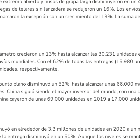
 de extremo abierto y husos de grapa larga disminuyeron en u
regas de telares sin lanzadera se redujeron un 16%. Los enví
 marcaron la excepción con un crecimiento del 13%. La suma d
ámetro crecieron un 13% hasta alcanzar las 30.231 unidades en
víos mundiales. Con el 62% de todas las entregas (15.980 unid
unidades, respectivamente.
unto plano disminuyó un 52%, hasta alcanzar unas 66.000 máqu
. China siguió siendo el mayor inversor del mundo, con una cu
 China cayeron de unas 69.000 unidades en 2019 a 17.000 uni
nuyó en alrededor de 3,3 millones de unidades en 2020 a un n
de la entrega disminuyó en un 50%. Aunque los niveles se mant