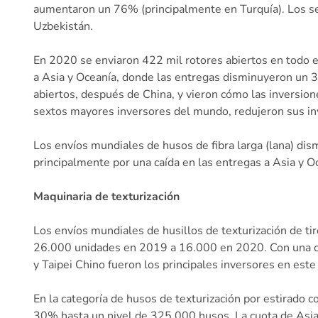
aumentaron un 76% (principalmente en Turquía). Los sei
Uzbekistán.
En 2020 se enviaron 422 mil rotores abiertos en todo
a Asia y Oceanía, donde las entregas disminuyeron un 3
abiertos, después de China, y vieron cómo las inversio
sextos mayores inversores del mundo, redujeron sus i
Los envíos mundiales de husos de fibra larga (lana) d
principalmente por una caída en las entregas a Asia y Oc
Maquinaria de texturización
Los envíos mundiales de husillos de texturización de ti
26.000 unidades en 2019 a 16.000 en 2020. Con una cuo
y Taipei Chino fueron los principales inversores en es
En la categoría de husos de texturización por estirado 
30% hasta un nivel de 325.000 husos. La cuota de Asia