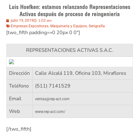
Luis Hoefken: estamos relanzando Representaciones
Activas después de proceso de reingeniería
1:03 am
julio 19, 2019
,
,
Empresas Expositoras
Maquinaria y Equipos
Serigrafía
[two_fifth padding=»0 20px 0 0″]
REPRESENTACIONES ACTIVAS S.A.C.
Dirección
Calle Alcalá 119, Oficina 103, Miraflores
Teléfono
(511) 7141529
Email
ventas@rep-act.com
Web
www.rep-act.com/
[/two_fifth]