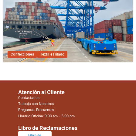
Confecciones
Textil e Hilado
Atención al Cliente
Contáctanos
Trabaja con Nosotros
Preguntas Frecuentes
Horario Oficina: 9.00 am – 5.00 pm
Libro de Reclamaciones