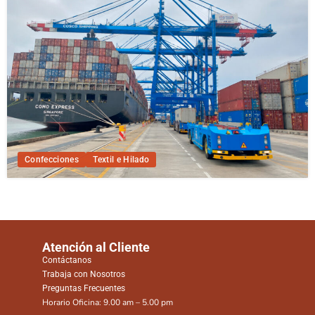
Confecciones
Textil e Hilado
Atención al Cliente
Contáctanos
Trabaja con Nosotros
Preguntas Frecuentes
Horario Oficina: 9.00 am – 5.00 pm