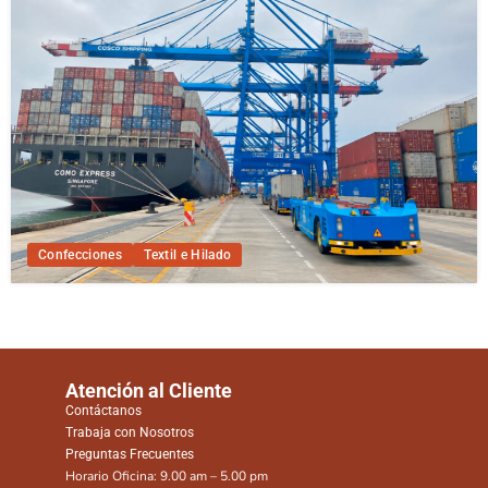
Confecciones
Textil e Hilado
Atención al Cliente
Contáctanos
Trabaja con Nosotros
Preguntas Frecuentes
Horario Oficina: 9.00 am – 5.00 pm