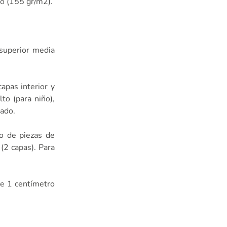
o (155 gr/m2).
 superior media
apas interior y
to (para niño),
ado.
do de piezas de
 (2 capas). Para
de 1 centímetro