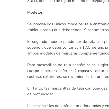
30/1), densidad de tejido mínimo (hilos/pulga
Modelos
Se precisa dos únicos modelos: tela anatómica,
(tabique nasal) que debe tener 19 centímetros d
El segundo modelo puede ser de tela con plie
superior, que debe contar con 17,5 de ancho p
ambos modelos de máscaras complementándose c
Para mascarillas de tela anatómica se sugier
cuerpo superior e inferior (2 capas) y costura 
costuras exteriores, se recomienda costura re
En tanto, las mascarillas de tela con pliegues
de profundidad.
Las mascarillas deberán estar etiquetadas y e