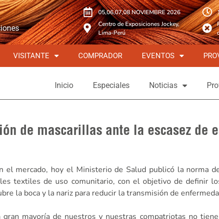
05,06,07,08 NOVIEMBRE 2026
Centro de Exposiciones Jockey,
ciones
Lima-Perú
VISITANTE
COMPRADOR
EVENTOS
PRO
Inicio
Especiales
Noticias
Pro
ión de mascarillas ante la escasez de e
n el mercado, hoy el Ministerio de Salud
publicó la norma de
ales textiles de uso comunitario, con el objetivo de definir l
re la boca y la nariz para reducir la transmisión de enfermed
 gran mayoría de nuestros y nuestras compatriotas no tiene