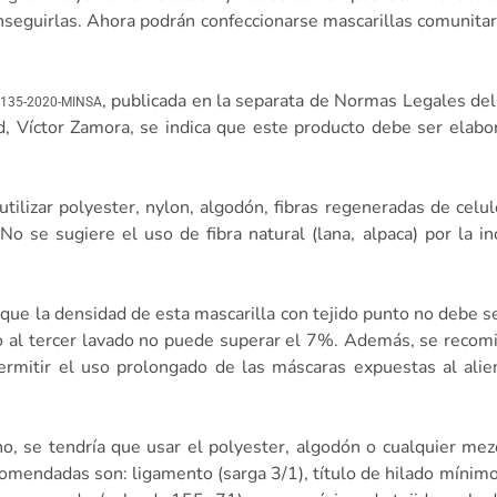
nseguirlas. Ahora podrán confeccionarse mascarillas comunita
, publicada en la separata de Normas Legales del d
.º 135-2020-MINSA
, Víctor Zamora, se indica que este producto debe ser elabor
tilizar polyester, nylon, algodón, fibras regeneradas de celul
o se sugiere el uso de fibra natural (lana, alpaca) por la 
 que la densidad de esta mascarilla con tejido punto no debe 
 al tercer lavado no puede superar el 7%. Además, se recom
ermitir el uso prolongado de las máscaras expuestas al ali
ano, se tendría que usar el polyester, algodón o cualquier mez
ecomendadas son: ligamento (sarga 3/1), título de hilado mínim