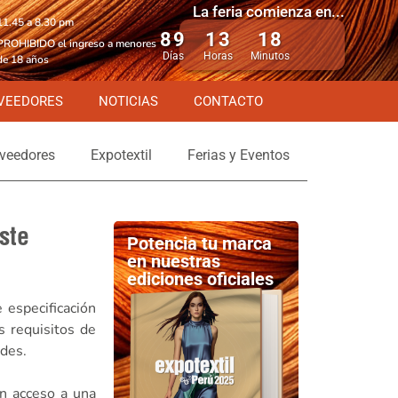
La feria comienza en...
11.45 a 8.30 pm
89
13
18
PROHIBIDO el ingreso a menores
Días
Horas
Minutos
de 18 años
VEEDORES
NOTICIAS
CONTACTO
veedores
Expotextil
Ferias y Eventos
ste
Potencia tu marca
en nuestras
ediciones oficiales
 especificación
os requisitos de
ades.
n acceso a una