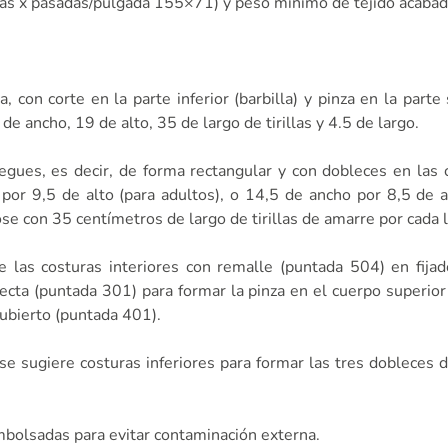
das x pasadas/pulgada 155×71) y peso mínimo de tejido acabad
 con corte en la parte inferior (barbilla) y pinza en la parte
e ancho, 19 de alto, 35 de largo de tirillas y 4.5 de largo.
gues, es decir, de forma rectangular y con dobleces en las c
or 9,5 de alto (para adultos), o 14,5 de ancho por 8,5 de al
on 35 centímetros de largo de tirillas de amarre por cada l
e las costuras interiores con remalle (puntada 504) en fija
recta (puntada 301) para formar la pinza en el cuerpo superior
cubierto (puntada 401).
 se sugiere costuras inferiores para formar las tres dobleces 
mbolsadas para evitar contaminación externa.