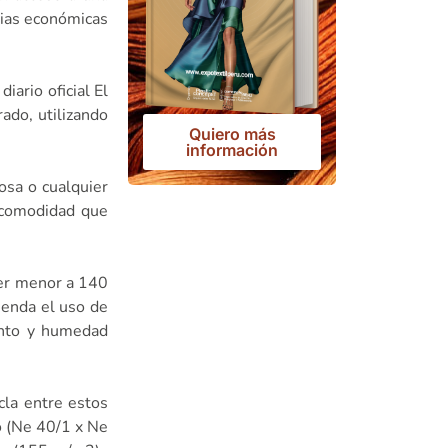
rias económicas
iario oficial El
ado, utilizando
Quiero más
información
osa o cualquier
incomodidad que
ser menor a 140
ienda el uso de
ento y humedad
cla entre estos
o (Ne 40/1 x Ne