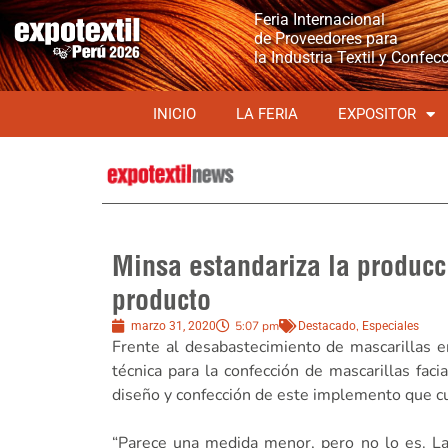
Feria Internacional
de Proveedores para
la Industria Textil y Confec
INICIO
LA FERIA
EXPOSITOR
Minsa estandariza la producc
producto
5:07 pm
,
marzo 31, 2020
Destacado
Especiales
Frente al desabastecimiento de mascarillas e
técnica para la confección de mascarillas faci
diseño y confección de este implemento que cub
“Parece una medida menor, pero no lo es. La