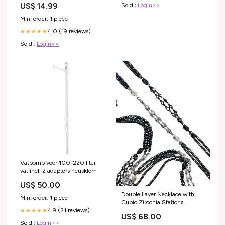
US$ 14.99
Sold :
Login>>
Ghost Thrillers
Min. order: 1 piece
4.0 (19 reviews)
★★★★★
Sold :
Login>>
Vatpomp voor 100-220 liter
vat incl. 2 adapters neusklem
US$ 50.00
Double Layer Necklace with
Min. order: 1 piece
Cubic Zirconia Stations
Color:Gunmetal
4.9 (21 reviews)
★★★★★
US$ 68.00
Sold :
Login>>