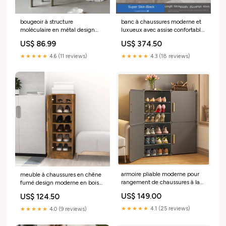
bougeoir à structure
banc à chaussures moderne et
moléculaire en métal design
luxueux avec assise confortable
nordique décoratif lampe de
rectangle
US$ 86.99
US$ 374.50
bureau
★★★★★
4.6 (11 reviews)
★★★★★
4.3 (18 reviews)
armoire pliable moderne pour
meuble à chaussures en chêne
rangement de chaussures à la
fumé design moderne en bois
maison cache-pots
d'ingénierie Default Title:Titre
US$ 149.00
US$ 124.50
par défaut
★★★★★
4.1 (25 reviews)
★★★★★
4.0 (9 reviews)