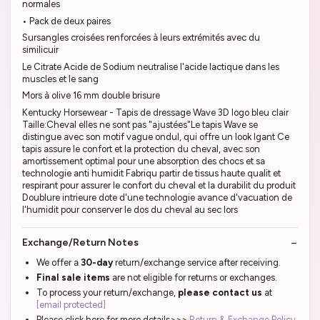
normales
• Pack de deux paires
Sursangles croisées renforcées à leurs extrémités avec du
similicuir
Le Citrate Acide de Sodium neutralise l'acide lactique dans les
muscles et le sang
Mors à olive 16 mm double brisure
Kentucky Horsewear - Tapis de dressage Wave 3D logo bleu clair
Taille:Cheval elles ne sont pas "ajustées"Le tapis Wave se
distingue avec son motif vague ondul, qui offre un look lgant Ce
tapis assure le confort et la protection du cheval, avec son
amortissement optimal pour une absorption des chocs et sa
technologie anti humidit Fabriqu partir de tissus haute qualit et
respirant pour assurer le confort du cheval et la durabilit du produit
Doublure intrieure dote d'une technologie avance d'vacuation de
l'humidit pour conserver le dos du cheval au sec lors
Exchange/Return Notes
We offer a
30-day
return/exchange service after receiving.
Final sale items
are not eligible for returns or exchanges.
To process your return/exchange,
please contact us
at
[email protected]
Please click here for more details>>>
Return & Exchange Policy