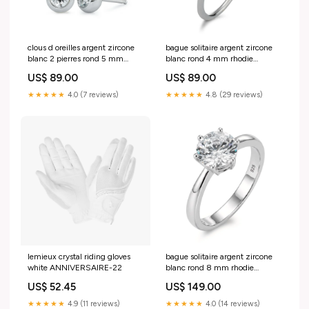
clous d oreilles argent zircone
bague solitaire argent zircone
blanc 2 pierres rond 5 mm
blanc rond 4 mm rhodie
rhodie o7 mm 552845 551117
552881 La taille:52
US$ 89.00
US$ 89.00
★★★★★
4.0 (7 reviews)
★★★★★
4.8 (29 reviews)
lemieux crystal riding gloves
bague solitaire argent zircone
white ANNIVERSAIRE-22
blanc rond 8 mm rhodie
552889 553694
US$ 52.45
US$ 149.00
★★★★★
4.9 (11 reviews)
★★★★★
4.0 (14 reviews)