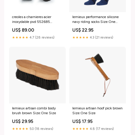
creoles a charnieres acier
lemieux performance silicone
inoxydable pvd 552685
navy riding socks Size:One
306581
Size
US$ 89.00
US$ 22.95
★★★★★
4.7 (28 reviews)
★★★★★
4.3 (21 reviews)
lemieux artisan combi body
lemieux artisan hoof pick brown
brush brown Size:One Size
Size:One Size
US$ 29.95
US$ 17.95
★★★★★
5.0 (18 reviews)
★★★★★
4.8 (17 reviews)