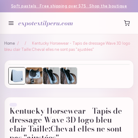
Soft pastels · Free shipping over $75 · Shop the boutique
expotextilperu.com
Home
/
/
Kentucky Horsewear - Tapis de dressage Wave 3D logo
bleu clair Taille:Cheval elles ne sont pas "ajustées"
Kentucky Horsewear - Tapis de
dressage Wave 3D logo bleu
clair Taille:Cheval elles ne sont
pas "ajustées"