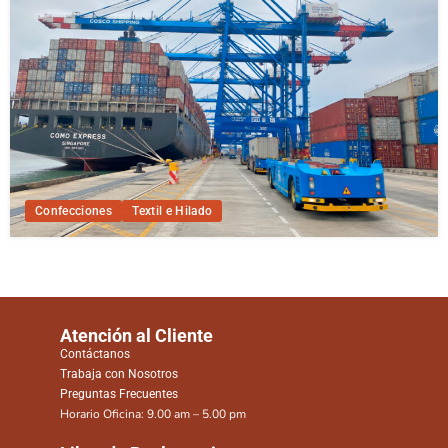
Confecciones
Textil e Hilado
Atención al Cliente
Contáctanos
Trabaja con Nosotros
Preguntas Frecuentes
Horario Oficina: 9.00 am – 5.00 pm