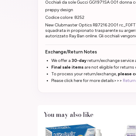
Occhiali da sole Gucci GG1971SA 001 donna con m
preppy design
Codice colore: 8252
New Clubmaster Optics RB7216 2001 rc_F0FT13
squadrata in propionato trasparente su argento
autorizzato Ray Ban online. Gli occhiali vengon
Exchange/Return Notes
We offer a
30-day
return/exchange service a
Final sale items
are not eligible for returns
To process your return/exchange,
please c
Please click here for more details>>>
Return
You may also like