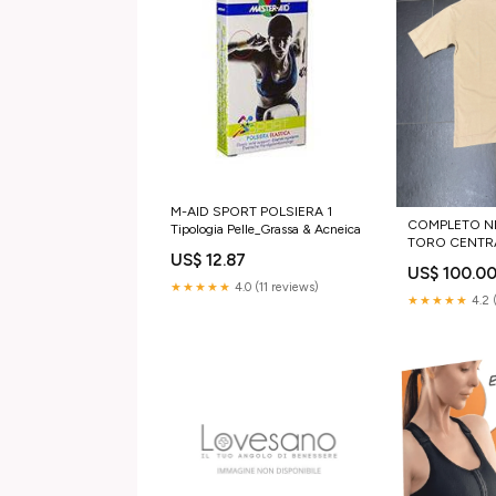
M-AID SPORT POLSIERA 1
COMPLETO N
Tipologia Pelle_Grassa & Acneica
TORO CENTR
US$ 12.87
Taglia:XS
US$ 100.0
★★★★★
4.0 (11 reviews)
★★★★★
4.2 