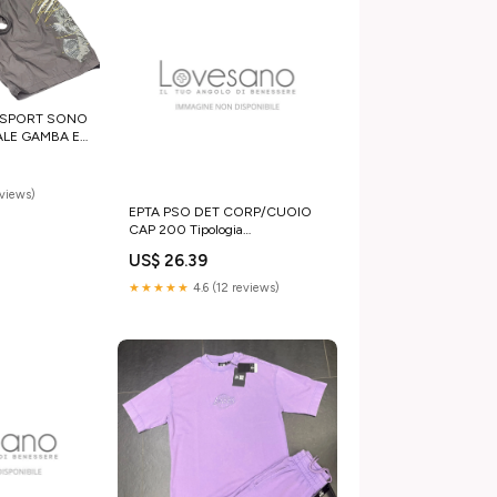
 SPORT SONO
ALE GAMBA E
ERNA Taglia:L
eviews)
EPTA PSO DET CORP/CUOIO
CAP 200 Tipologia
Prodotto_Cerotti Antireumatici
US$ 26.39
★★★★★
4.6 (12 reviews)