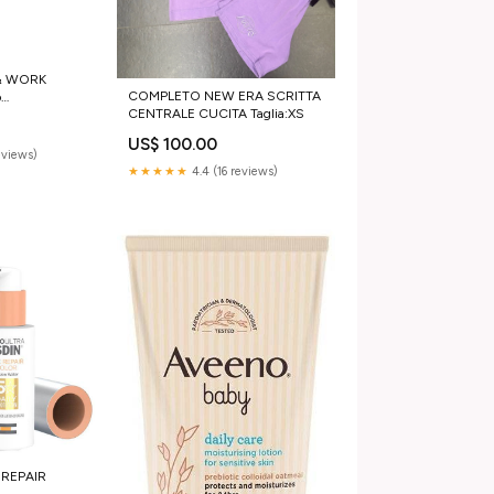
& WORK
COMPLETO NEW ERA SCRITTA
o
CENTRALE CUCITA Taglia:XS
 Mani
US$ 100.00
reviews)
★★★★★
4.4 (16 reviews)
REPAIR