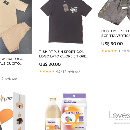
COSTUME PLEIN
SCRITTA VERTIC
TIGRE GAMBA ALT
US$ 30.00
★★★★★
4.9 (6 r
T-SHIRT PLEIN SPORT CON
LOGO LATO CUORE E TIGRE
EW ERA LOGO
COLORATA RETRO Taglia:S
ALE CUCITO
US$ 30.00
0
★★★★★
4.5 (24 reviews)
(12 reviews)