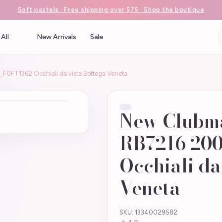
Soft pastels · Free shipping over $75 · Shop the boutique
All
New Arrivals
Sale
F0FT1362 Occhiali da vista Bottega Veneta
New Clubma
RB7216 200
Occhiali da
Veneta
SKU: 13340029582