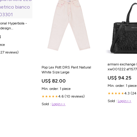
ional Hyperbola -
 design
nco nero sabbia
3
iece
(27 reviews)
armani exchange 
Pop Lex Pott DRS Pant Natural
xw001222 af157
White Size:Large
YGroup_r1b2d24
US$ 94.25
US$ 82.00
Min. order: 1 piece
Min. order: 1 piece
4.3 (24
★★★★★
4.6 (10 reviews)
★★★★★
Sold :
Login>>
Sold :
Login>>