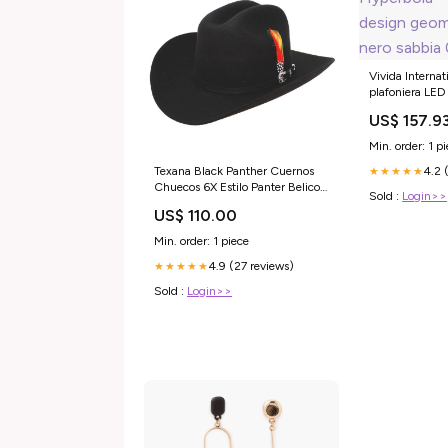
Vivida Internat
plafoniera LED
geometrico bia
US$ 157.9
03301
Min. order: 1 p
4.2 
Texana Black Panther Cuernos
★★★★★
Chuecos 6X Estilo Panter Belico
Sold :
Login>>
El General
US$ 110.00
Min. order: 1 piece
4.9 (27 reviews)
★★★★★
Sold :
Login>>