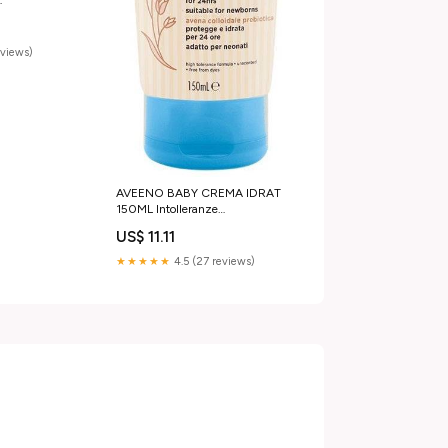
i Veterinari
eviews)
AVEENO BABY CREMA IDRAT
150ML Intolleranze
Alimentari_Senza Glutine
US$ 11.11
★★★★★
4.5 (27 reviews)