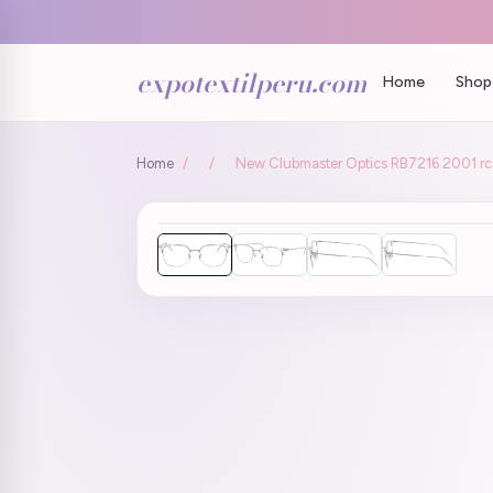
expotextilperu.com
Home
Shop 
Home
/
/
New Clubmaster Optics RB7216 2001 rc_