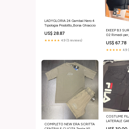
LADYGLORIA 24 Gambal.Nero 4
Tipologia Prodotto_Borsa Ghiaccio
EKEEP B3 SU
US$ 28.87
02 Rimedi per
Respiratorio
★★★★★
4.9 (5 reviews)
US$ 67.78
★★★★★
4.9 
COSTUME FIL
LATERALE GAM
COMPLETO NEW ERA SCRITTA
US$ 30.00
CENTRALE CUCITA Taglia:XS