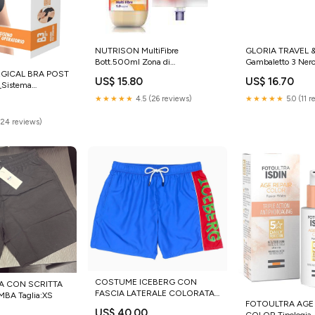
NUTRISON MultiFibre
GLORIA TRAVEL 
Bott.500ml Zona di
Gambaletto 3 Ner
Applicazione_Seno
Azione_Protezione
RGICAL BRA POST
US$ 15.80
US$ 16.70
_Sistema
★★★★★
4.5 (26 reviews)
★★★★★
5.0 (11 
(24 reviews)
COSTUME ICEBERG CON
A CON SCRITTA
FASCIA LATERALE COLORATA
BA Taglia:XS
FOTOULTRA AGE 
E SCRITTA Colore:Blu
US$ 40.00
COLOR Tipologia