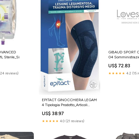
DVANCED
GIBAUD SPORT C
 Sterile_Si
04 Somministrazio
US$ 72.83
(24 reviews)
★★★★★
4.2 (15 
EPITACT GINOCCHIERA LEGAM
4 Tipologia Prodotto_Articoli
Camera del Malato
US$ 38.97
★★★★★
4.0 (21 reviews)