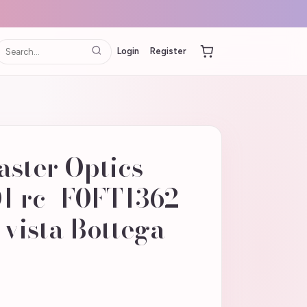
Login
Register
ster Optics
1 rc_F0FT1362
 vista Bottega