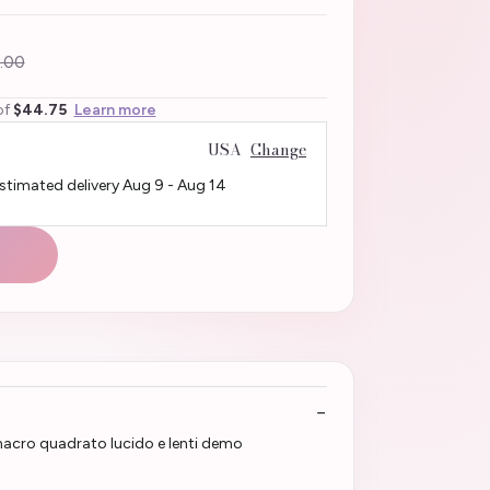
.00
of
$44.75
Learn more
USA
Change
Estimated delivery
Aug 9
-
Aug 14
acro quadrato lucido e lenti demo