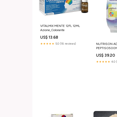
VITALMIX MENTE 12FL 12ML
Azione_Colorante
US$ 13.68
★★★★★
5.0 (18 reviews)
NUTRISON A
PEPTISO500ML
US$ 39.20
★★★★★
4.0 