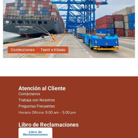
Confecciones
Textil e Hilado
Atención al Cliente
Contáctanos
Trabaja con Nosotros
Preguntas Frecuentes
Horario Oficina: 9.00 am – 5.00 pm
Libro de Reclamaciones