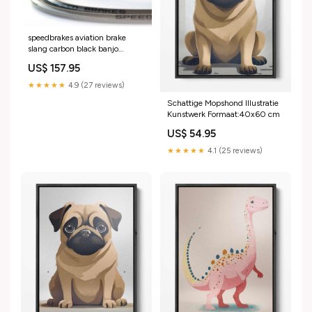
speedbrakes aviation brake
slang carbon black banjo
3021744 ktm-1190-rc8-r-
US$ 157.95
1190-2015-esi8585122
★★★★★
4.9 (27 reviews)
Schattige Mopshond Illustratie
Kunstwerk Formaat:40x60 cm
US$ 54.95
★★★★★
4.1 (25 reviews)