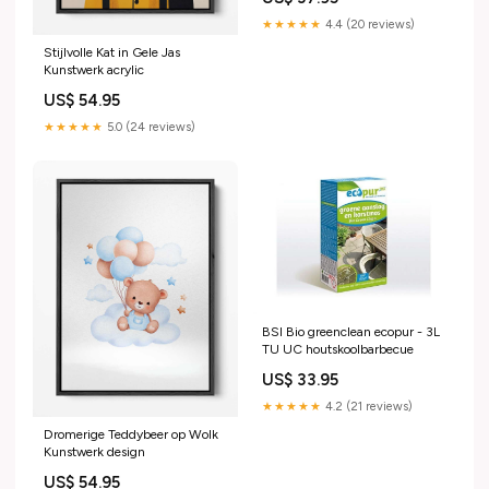
125-1988-esi1220722
★★★★★
4.4 (20 reviews)
Stijlvolle Kat in Gele Jas
Kunstwerk acrylic
US$ 54.95
★★★★★
5.0 (24 reviews)
BSI Bio greenclean ecopur - 3L
TU UC houtskoolbarbecue
US$ 33.95
★★★★★
4.2 (21 reviews)
Dromerige Teddybeer op Wolk
Kunstwerk design
US$ 54.95