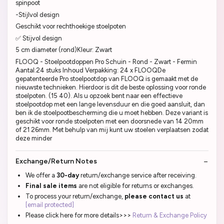
spinpoot
-Stijlvol design
Geschikt voor rechthoekige stoelpoten
✅ Stijvol design
5 cm diameter (rond)Kleur: Zwart
FLOOQ - Stoelpootdoppen Pro Schuin - Rond - Zwart - Fermin
Aantal:24 stuks Inhoud Verpakking: 24 x FLOOQDe
gepatenteerde Pro stoelpootdop van FLOOQ is gemaakt met de
nieuwste technieken. Hierdoor is dit de beste oplossing voor ronde
stoelpoten. (15 40). Als u opzoek bent naar een effectieve
stoelpootdop met een lange levensduur en die goed aansluit, dan
ben ik de stoelpootbescherming die u moet hebben. Deze variant is
geschikt voor ronde stoelpoten met een doorsnede van 14 20mm
of 21 26mm. Met behulp van mij kunt uw stoelen verplaatsen zodat
deze minder
Exchange/Return Notes
We offer a
30-day
return/exchange service after receiving.
Final sale items
are not eligible for returns or exchanges.
To process your return/exchange,
please contact us
at
[email protected]
Please click here for more details>>>
Return & Exchange Policy