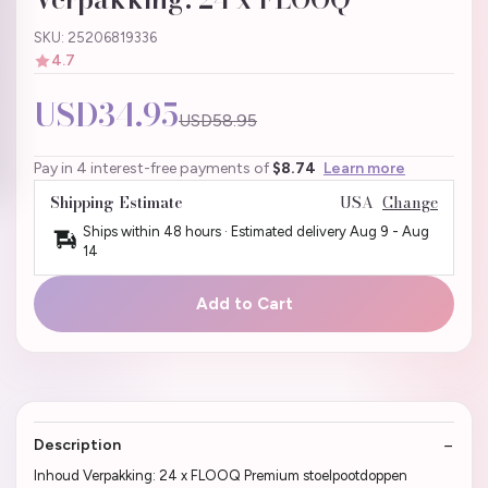
SKU: 25206819336
4.7
USD34.95
USD58.95
Pay in 4 interest-free payments of
$8.74
Learn more
Shipping Estimate
USA
Change
Ships within 48 hours · Estimated delivery
Aug 9
-
Aug
14
Add to Cart
Description
Inhoud Verpakking: 24 x FLOOQ Premium stoelpootdoppen