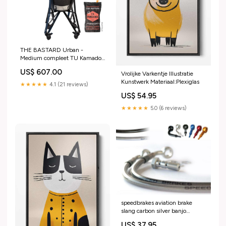
THE BASTARD Urban -
Medium compleet TU Kamado
BBQ dia 45cm mat zwart TU
US$ 607.00
Vrolijke Varkentje Illustratie
houtskoolbarbecue
Kunstwerk Materiaal:Plexiglas
★★★★★
4.1 (21 reviews)
US$ 54.95
★★★★★
5.0 (6 reviews)
speedbrakes aviation brake
slang carbon silver banjo
3007348 yamaha-dt-125-r-
US$ 37.95