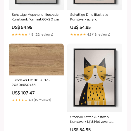
Schattige Mopshond Illustratie
Schattige Dino Illustratie
Kunstwerk Formaat:60x90 cm
Kunstwerk acrylic
US$ 54.95
US$ 54.95
★★★★★
4.8 (22 reviews)
★★★★★
4.3 (18 reviews)
Eurodekor H1180 ST37 -
2050x650x38
houtskoolbarbecue
US$ 107.47
★★★★★
4.3 (15 reviews)
Sfeervol Kattenkunstwerk
Kunstwerk Lijst:Met zwarte
baklijst
US$ 54.95