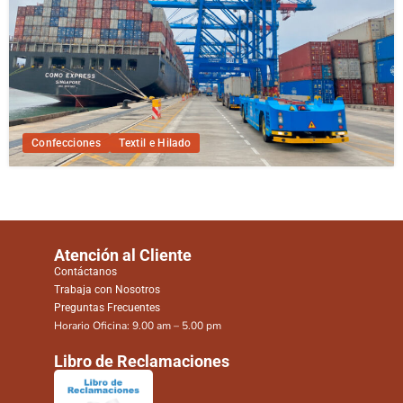
Confecciones
Textil e Hilado
Atención al Cliente
Contáctanos
Trabaja con Nosotros
Preguntas Frecuentes
Horario Oficina: 9.00 am – 5.00 pm
Libro de Reclamaciones