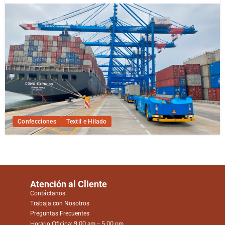
Confecciones
Textil e Hilado
Atención al Cliente
Contáctanos
Trabaja con Nosotros
Preguntas Frecuentes
Horario Oficina: 9.00 am – 5.00 pm