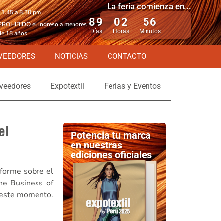
La feria comienza en...
11.45 a 8.30 pm
89
02
56
PROHIBIDO el ingreso a menores
Días
Horas
Minutos
de 18 años
VEEDORES
NOTICIAS
CONTACTO
veedores
Expotextil
Ferias y Eventos
el
Potencia tu marca
en nuestras
ediciones oficiales
nforme sobre el
he Business of
n este momento.