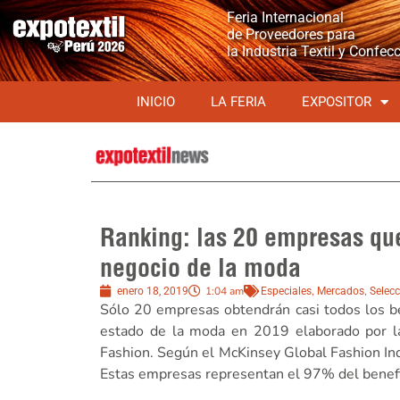
Feria Internacional
de Proveedores para
la Industria Textil y Confec
INICIO
LA FERIA
EXPOSITOR
Ranking: las 20 empresas que
negocio de la moda
1:04 am
,
,
enero 18, 2019
Especiales
Mercados
Selecc
Sólo 20 empresas obtendrán casi todos los be
estado de la moda en 2019 elaborado por l
Fashion. Según el McKinsey Global Fashion Ind
Estas empresas representan el 97% del benefi