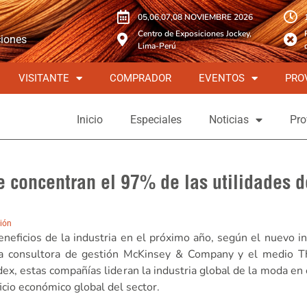
05,06,07,08 NOVIEMBRE 2026
Centro de Exposiciones Jockey,
ciones
Lima-Perú
VISITANTE
COMPRADOR
EVENTOS
PRO
Inicio
Especiales
Noticias
Pro
 concentran el 97% de las utilidades d
ión
neficios de la industria en el próximo año, según el nuevo i
a consultora de gestión McKinsey & Company y el medio T
ex, estas compañías lideran la industria global de la moda e
cio económico global del sector.