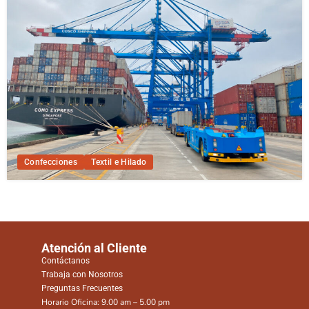
Confecciones
Textil e Hilado
Atención al Cliente
Contáctanos
Trabaja con Nosotros
Preguntas Frecuentes
Horario Oficina: 9.00 am – 5.00 pm