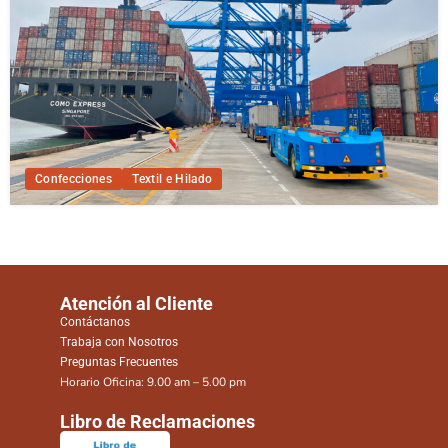
Confecciones
Textil e Hilado
Atención al Cliente
Contáctanos
Trabaja con Nosotros
Preguntas Frecuentes
Horario Oficina: 9.00 am – 5.00 pm
Libro de Reclamaciones