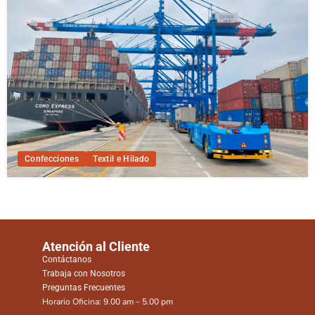
Confecciones
Textil e Hilado
Atención al Cliente
Contáctanos
Trabaja con Nosotros
Preguntas Frecuentes
Horario Oficina: 9.00 am – 5.00 pm