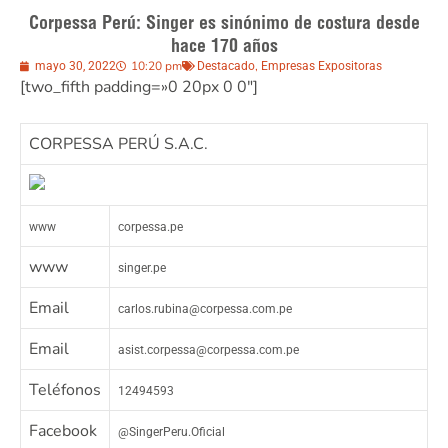
Corpessa Perú: Singer es sinónimo de costura desde
hace 170 años
10:20 pm
,
mayo 30, 2022
Destacado
Empresas Expositoras
[two_fifth padding=»0 20px 0 0″]
CORPESSA PERÚ S.A.C.
www
corpessa.pe
www
singer.pe
Email
carlos.rubina@corpessa.com.pe
Email
asist.corpessa@corpessa.com.pe
Teléfonos
12494593
Facebook
@SingerPeru.Oficial