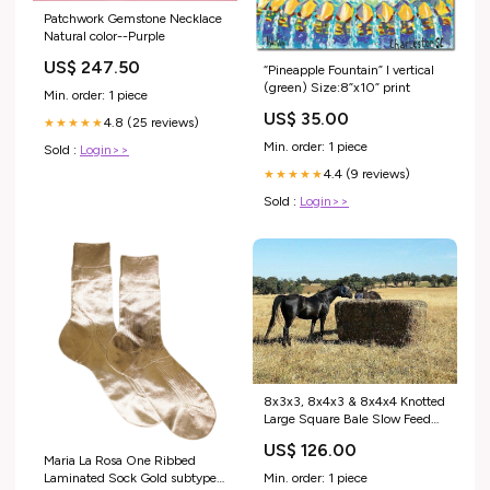
Patchwork Gemstone Necklace
Natural color--Purple
US$ 247.50
“Pineapple Fountain” I vertical
(green) Size:8”x10” print
Min. order: 1 piece
US$ 35.00
4.8 (25 reviews)
★★★★★
Min. order: 1 piece
Sold :
Login>>
4.4 (9 reviews)
★★★★★
Sold :
Login>>
8x3x3, 8x4x3 & 8x4x4 Knotted
Large Square Bale Slow Feed
Hay Net Slow Feed Round Bale
US$ 126.00
Net
Maria La Rosa One Ribbed
Laminated Sock Gold subtype-
Min. order: 1 piece