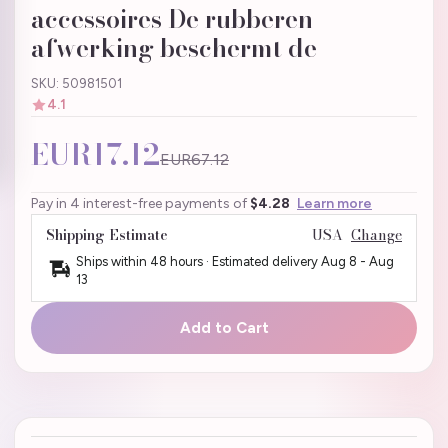
accessoires De rubberen
afwerking beschermt de
SKU: 50981501
4.1
EUR17.12
EUR67.12
Pay in 4 interest-free payments of
$4.28
Learn more
Shipping Estimate
USA
Change
Ships within 48 hours · Estimated delivery
Aug 8
-
Aug
13
Add to Cart