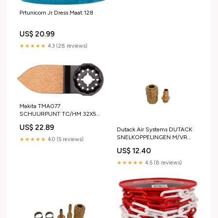
Prtunicorn Jr Dress Maat:128
US$ 20.99
★★★★★
4.3 (28 reviews)
Makita TMA077
SCHUURPUNT TC/HM 32X50
K100 HiKOKI Gratis accessoires
US$ 22.89
Dutack Air Systems DUTACK
SNELKOPPELINGEN M/VR
★★★★★
4.0 (5 reviews)
1/4" BI-BU DRAAD EURO
US$ 12.40
PASSING Festool Powerstation
Cashback
★★★★★
4.5 (8 reviews)