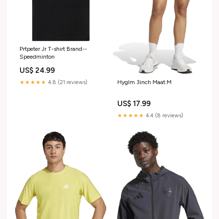
Prtpeter Jr T-shirt Brand--
Speedminton
US$ 24.99
Hyglm 3inch Maat:M
★★★★★
4.8 (21 reviews)
US$ 17.99
★★★★★
4.4 (8 reviews)