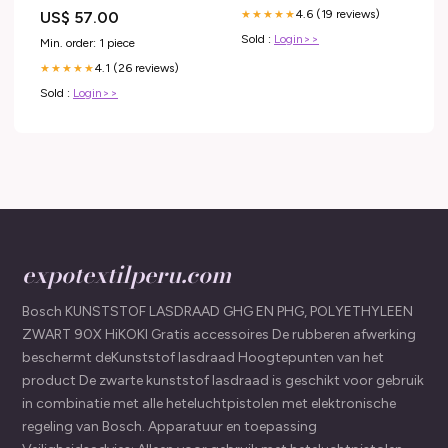
-Necklaces
4.6 (19 reviews)
US$ 57.00
★★★★★
Sold :
Login>>
Min. order: 1 piece
4.1 (26 reviews)
★★★★★
Sold :
Login>>
expotextilperu.com
Bosch KUNSTSTOF LASDRAAD GHG EN PHG, POLYETHYLEEN
ZWART 90X HiKOKI Gratis accessoires De rubberen afwerking
beschermt deKunststof lasdraad Hoogtepunten van het
product De zwarte kunststof lasdraad is geschikt voor gebruik
in combinatie met alle heteluchtpistolen met elektronische
regeling van Bosch. Apparatuur en toepassing