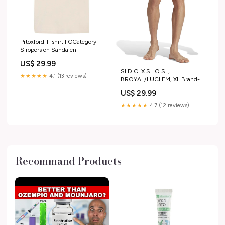
Prtoxford T-shirt IICCategory--
Slippers en Sandalen
US$ 29.99
SLD CLX SHO SL,
★★★★★
4.1 (13 reviews)
BROYAL/LUCLEM, XL Brand--
PACIFIC
US$ 29.99
★★★★★
4.7 (12 reviews)
Recommand Products