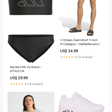
3-Stripes Zwemshort 3-inch
IICCategory--Voetbaltenues en
-shirts
US$ 34.99
★★★★★
4.1 (5 reviews)
Big Bars Bik Gy Brand--
ATHLECIA
US$ 29.99
★★★★★
4.2 (6 reviews)