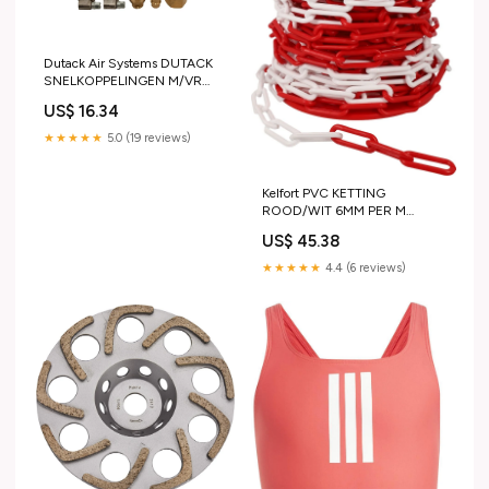
Dutack Air Systems DUTACK
SNELKOPPELINGEN M/VR
EURO PASSING HiKOKI Gratis
US$ 16.34
accessoires
★★★★★
5.0 (19 reviews)
Kelfort PVC KETTING
ROOD/WIT 6MM PER M
HiKOKI Gratis accessoires
US$ 45.38
★★★★★
4.4 (6 reviews)