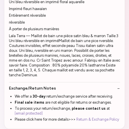
Uni bleu réversible en imprimé floral aquarelle
Imprimé fleuri hawaïen
Entièrement réversible
réversible
À porter de plusieurs manières
Lala Terra — Maillot de bain une pièce satin bleu & marron Taille:3
Uni bleu réversible en impriméMaillot de bain une pice rversible.
Coutures invisibles, effet seconde peau Tissu italien satin ultra
doux. Uni bleu, rversible en uni marron. Possibilit de porter les
bretelles de plusieurs manires, noues, laces, croises, droites, et
mme en dos nu. Cr Saint Tropez avec amour. Fabriqu en Italie avec
savoir faire. Composition : 80% polyamide 20% lasthanne Existe
en taille 1, 2, 3, 4, 5. Chaque maillot est vendu avec sa pochette
tanche Deminue.
Exchange/Return Notes
We offer a
30-day
return/exchange service after receiving.
Final sale items
are not eligible for returns or exchanges.
To process your return/exchange,
please contact us
at
[email protected]
Please click here for more details>>>
Return & Exchange Policy