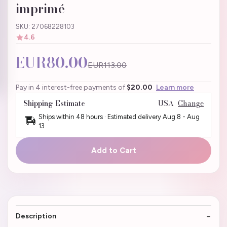
imprimé
SKU: 27068228103
4.6
EUR80.00
EUR113.00
Pay in 4 interest-free payments of
$20.00
Learn more
Shipping Estimate
USA
Change
Ships within 48 hours · Estimated delivery
Aug 8
-
Aug
13
Add to Cart
Description