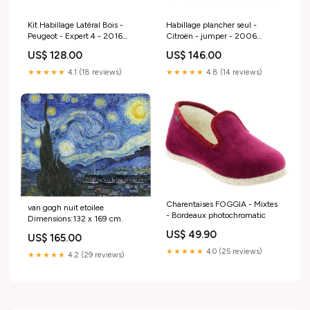
Kit Habillage Latéral Bois -
Habillage plancher seul -
Peugeot - Expert 4 - 2016
Citroën - jumper - 2006
PLC:1 PLC
Plancher:Plancher bois brut
US$ 128.00
US$ 146.00
★★★★★
4.1 (18 reviews)
★★★★★
4.8 (14 reviews)
Charentaises FOGGIA - Mixtes
van gogh nuit etoilee
- Bordeaux photochromatic
Dimensions:132 x 169 cm.
US$ 49.90
US$ 165.00
★★★★★
4.0 (25 reviews)
★★★★★
4.2 (29 reviews)