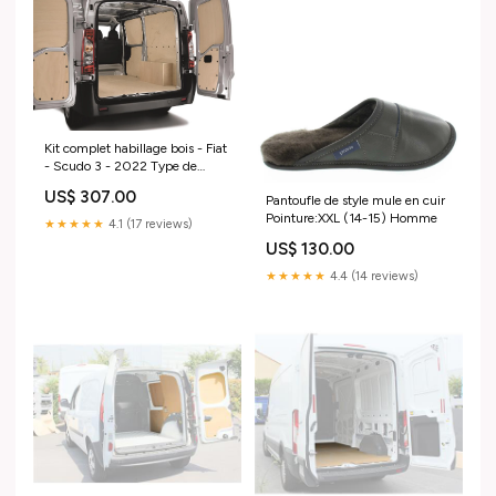
Kit complet habillage bois - Fiat
- Scudo 3 - 2022 Type de
kit:Kit habillage bois avec
US$ 307.00
Pantoufle de style mule en cuir
plancher antidérapant agglo
Pointure:XXL (14-15) Homme
★★★★★
4.1 (17 reviews)
US$ 130.00
★★★★★
4.4 (14 reviews)