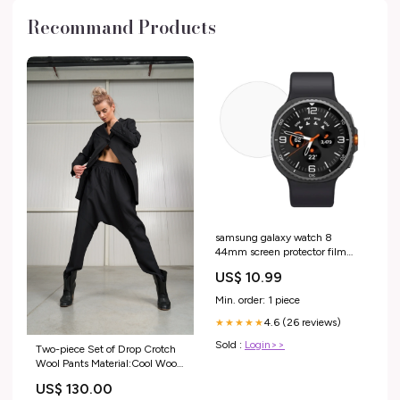
Recommand Products
samsung galaxy watch 8
44mm screen protector film
transparent
US$ 10.99
PIM_CategoryId_2629
Min. order: 1 piece
4.6 (26 reviews)
★★★★★
Sold :
Login>>
Two-piece Set of Drop Crotch
Wool Pants Material:Cool Wool
- 97% Wool; 3% Lycra
US$ 130.00