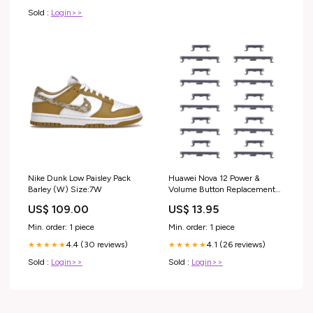
Sold :
Login>>
Nike Dunk Low Paisley Pack
Huawei Nova 12 Power &
Barley (W) Size:7W
Volume Button Replacement
Parts Model:For Huawei nova
US$ 109.00
US$ 13.95
12(Original)
Min. order: 1 piece
Min. order: 1 piece
4.4 (30 reviews)
4.1 (26 reviews)
★★★★★
★★★★★
Sold :
Login>>
Sold :
Login>>