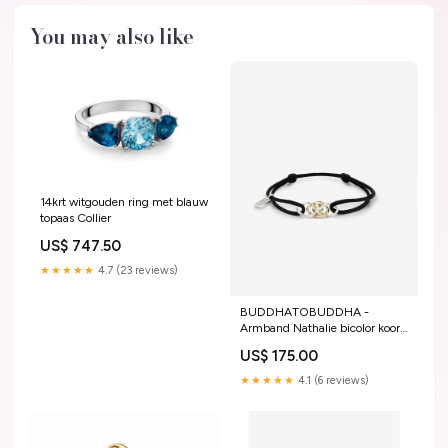
You may also like
14krt witgouden ring met blauw
topaas Collier
US$ 747.50
★★★★★
4.7 (23 reviews)
BUDDHATOBUDDHA -
Armband Nathalie bicolor koord
zwart | M Hangers
US$ 175.00
★★★★★
4.1 (6 reviews)