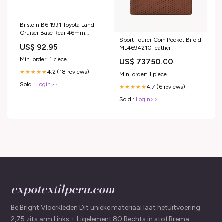
Bilstein B6 1991 Toyota Land
Cruiser Base Rear 46mm
Sport Tourer Coin Pocket Bifold
Monotube Shock Absorber
US$ 92.95
ML4694210 leather
1981-gmc-c1500-suburban-
esi9233248
Min. order: 1 piece
US$ 73750.00
4.2 (18 reviews)
★★★★★
Min. order: 1 piece
Sold :
Login>>
4.7 (6 reviews)
★★★★★
Sold :
Login>>
expotextilperu.com
Be Bright Vloerkleden Dit unieke materiaal laat hetUitvoering
2,75 zits arm Links + Ligelement 80 Rechts in stof Brema