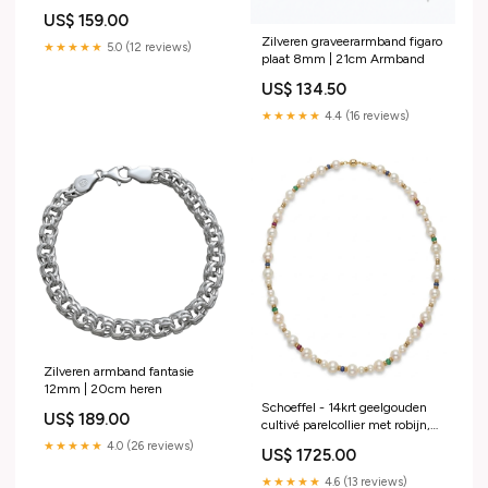
Oorhangers
US$ 159.00
Zilveren graveerarmband figaro
★★★★★
5.0 (12 reviews)
plaat 8mm | 21cm Armband
US$ 134.50
★★★★★
4.4 (16 reviews)
Zilveren armband fantasie
12mm | 20cm heren
Schoeffel - 14krt geelgouden
US$ 189.00
cultivé parelcollier met robijn,
smaragd en blauw saffier|
★★★★★
4.0 (26 reviews)
US$ 1725.00
45cm - 5-8mm heren
★★★★★
4.6 (13 reviews)