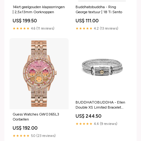
14krt geelgouden klapoorringen
Buddhatobuddha - Ring
| 2,5x13mm Oorknoppen
George textuur | 18 Ti Sento
US$ 199.50
US$ 111.00
★★★★★
4.6 (11 reviews)
★★★★★
4.2 (13 reviews)
BUDDHATOBUDDHA - Ellen
Double XS Limited Bracelet
115/500 | E Armband
Guess Watches GW0365L3
US$ 244.50
Oorbellen
★★★★★
4.4 (9 reviews)
US$ 192.00
★★★★★
5.0 (23 reviews)