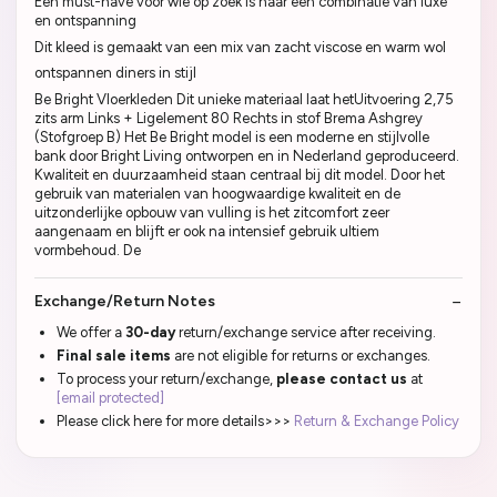
Een must-have voor wie op zoek is naar een combinatie van luxe
en ontspanning
Dit kleed is gemaakt van een mix van zacht viscose en warm wol
ontspannen diners in stijl
Be Bright Vloerkleden Dit unieke materiaal laat hetUitvoering 2,75
zits arm Links + Ligelement 80 Rechts in stof Brema Ashgrey
(Stofgroep B) Het Be Bright model is een moderne en stijlvolle
bank door Bright Living ontworpen en in Nederland geproduceerd.
Kwaliteit en duurzaamheid staan centraal bij dit model. Door het
gebruik van materialen van hoogwaardige kwaliteit en de
uitzonderlijke opbouw van vulling is het zitcomfort zeer
aangenaam en blijft er ook na intensief gebruik ultiem
vormbehoud. De
Exchange/Return Notes
We offer a
30-day
return/exchange service after receiving.
Final sale items
are not eligible for returns or exchanges.
To process your return/exchange,
please contact us
at
[email protected]
Please click here for more details>>>
Return & Exchange Policy