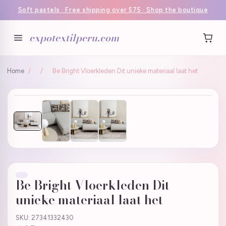
Soft pastels · Free shipping over $75 · Shop the boutique
expotextilperu.com
Home
/
/
Be Bright Vloerkleden Dit unieke materiaal laat het
Be Bright Vloerkleden Dit
unieke materiaal laat het
SKU: 27341332430