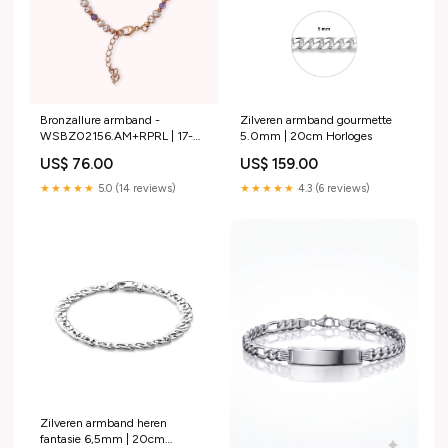
Bronzallure armband -
Zilveren armband gourmette
WSBZ02156.AM+RPRL | 17-
5.0mm | 20cm Horloges
19,5cm Graveer
US$ 76.00
US$ 159.00
★★★★★
5.0 (14 reviews)
★★★★★
4.3 (6 reviews)
Zilveren armband heren
fantasie 6,5mm | 20cm