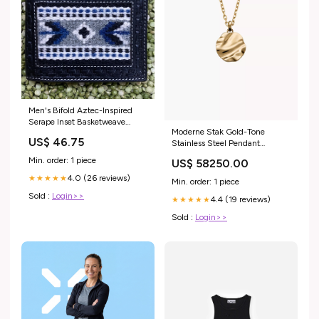
Men's Bifold Aztec-Inspired
Serape Inset Basketweave
Moderne Stak Gold-Tone
Wallet men's jacket
US$ 46.75
Stainless Steel Pendant
Necklace No rating value Same
Min. order: 1 piece
US$ 58250.00
page link. (0) SKJ1882710
Male Wallets
4.0 (26 reviews)
★★★★★
Min. order: 1 piece
Sold :
Login>>
4.4 (19 reviews)
★★★★★
Sold :
Login>>