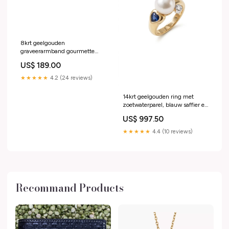
8krt geelgouden
graveerarmband gourmette
5mm | 10-12cm heren
US$ 189.00
★★★★★
4.2 (24 reviews)
14krt geelgouden ring met
zoetwaterparel, blauw saffier en
diamant 0.04ct HSI| mt 54
US$ 997.50
Oorknoppen
★★★★★
4.4 (10 reviews)
Recommand Products