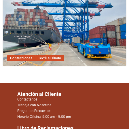
Confecciones
Textil e Hilado
Atención al Cliente
Contáctanos
Trabaja con Nosotros
Preguntas Frecuentes
Horario Oficina: 9.00 am – 5.00 pm
Libro de Reclamaciones