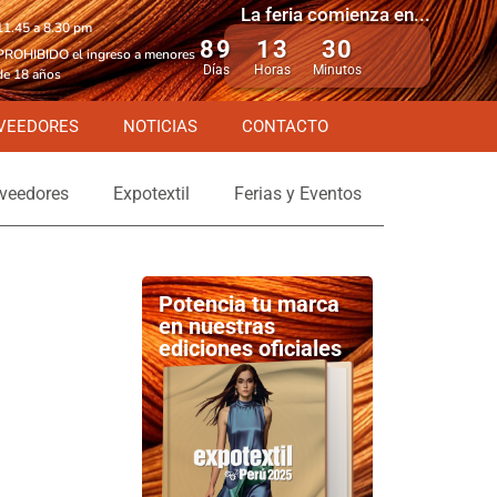
La feria comienza en...
11.45 a 8.30 pm
89
13
30
PROHIBIDO el ingreso a menores
Días
Horas
Minutos
de 18 años
VEEDORES
NOTICIAS
CONTACTO
veedores
Expotextil
Ferias y Eventos
Potencia tu marca
en nuestras
ediciones oficiales