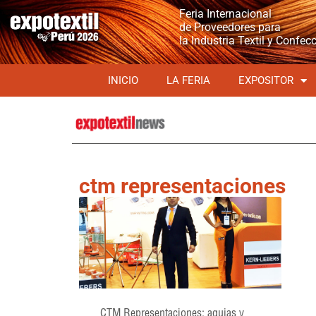
Feria Internacional
de Proveedores para
la Industria Textil y Confec
INICIO
LA FERIA
EXPOSITOR
ctm representaciones
CTM Representaciones: agujas y