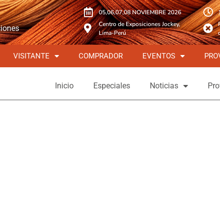
05,06,07,08 NOVIEMBRE 2026
Centro de Exposiciones Jockey,
ciones
Lima-Perú
VISITANTE
COMPRADOR
EVENTOS
PRO
Inicio
Especiales
Noticias
Pro