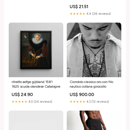
Giovanni Scoto Eriug Gem
US$ 21.51
Edizioni
★★★★★
4.4 (28 reviews)
ritratto aefge gijbland 1581
Ciondolo classico oro con filo
1625 scuola olandese Catalogne
nautico collana girocollo
US$ 24.90
US$ 900.00
★★★★★
4.0 (24 reviews)
★★★★★
4.3 (12 reviews)