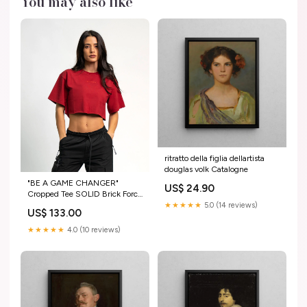
You may also like
ritratto della figlia dellartista
douglas volk Catalogne
"BE A GAME CHANGER"
US$ 24.90
Cropped Tee SOLID Brick Force
Woman Size:S
★★★★★
5.0 (14 reviews)
US$ 133.00
★★★★★
4.0 (10 reviews)