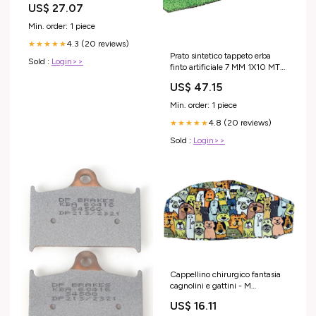
US$ 27.07
Min. order: 1 piece
4.3 (20 reviews)
★★★★★
Prato sintetico tappeto erba
Sold :
Login>>
finto artificiale 7 MM 1X10 MT
48688 kg_38
US$ 47.15
Min. order: 1 piece
4.8 (20 reviews)
★★★★★
Sold :
Login>>
Cappellino chirurgico fantasia
cagnolini e gattini - M
#numpromo221115110145
US$ 16.11