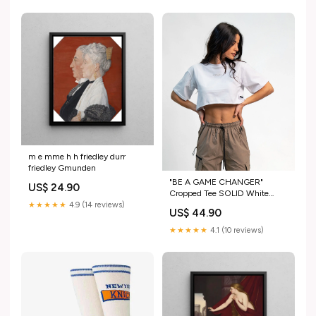
m e mme h h friedley durr
friedley Gmunden
"BE A GAME CHANGER"
US$ 24.90
Cropped Tee SOLID White
Woman carbon
★★★★★
4.9 (14 reviews)
US$ 44.90
★★★★★
4.1 (10 reviews)