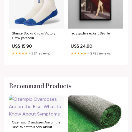
Stance Socks Knicks Victory
lady godiva eckert Séville
Crew paracalli
US$ 15.90
US$ 24.90
★★★★★
4.3 (7 reviews)
★★★★★
4.9 (25 reviews)
Recommand Products
Ozempic Overdoses Are on the
Rise: What to Know About
Symptoms