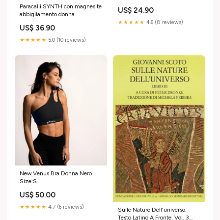
appollaiato accanto su un
Paracalli SYNTH con magnesite
US$ 24.90
davanzale scuola olandese
abbigliamento donna
Stockholm
★★★★★
4.6 (8 reviews)
US$ 36.90
★★★★★
5.0 (10 reviews)
New Venus Bra Donna Nero
Size:S
US$ 50.00
★★★★★
4.7 (6 reviews)
Sulle Nature Dell'universo.
Testo Latino A Fronte. Vol. 3