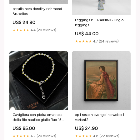
betulla nera dorothy richmond
Bruxelles
Leggings B-TRAINING Grigio
US$ 24.90
leggings
★★★★★
4.4 (20 reviews)
US$ 44.00
★★★★★
4.7 (24 reviews)
Cavigliera con pietra ematite a
ep l restein evangeline webp 1
stella filo nautico giallo fluo 15
variant2
giorni lavorativi
US$ 85.00
US$ 24.90
★★★★★
4.2 (20 reviews)
★★★★★
4.8 (22 reviews)