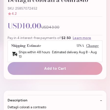
SKU: 25857072452
4.2
USD10.00
USD43.00
Pay in 4 interest-free payments of
$2.50
Learn more
Shipping Estimate
USA
Change
Ships within 48 hours · Estimated delivery
Aug 8
-
Aug
13
Add to Cart
Description
Dettagli colorati a contrasto