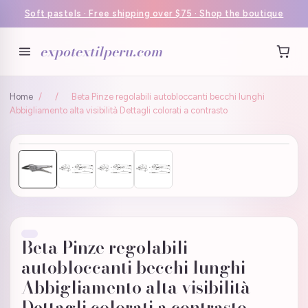
Soft pastels · Free shipping over $75 · Shop the boutique
expotextilperu.com
Home
/
/
Beta Pinze regolabili autobloccanti becchi lunghi
Abbigliamento alta visibilità Dettagli colorati a contrasto
Beta Pinze regolabili
autobloccanti becchi lunghi
Abbigliamento alta visibilità
Dettagli colorati a contrasto