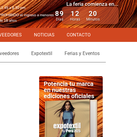
La feria comienza en...
11.45 a 8.30 pm
89
12
20
PROHIBIDO el ingreso a menores
Días
Horas
Minutos
de 18 años
VEEDORES
NOTICIAS
CONTACTO
veedores
Expotextil
Ferias y Eventos
Potencia tu marca
en nuestras
ediciones oficiales