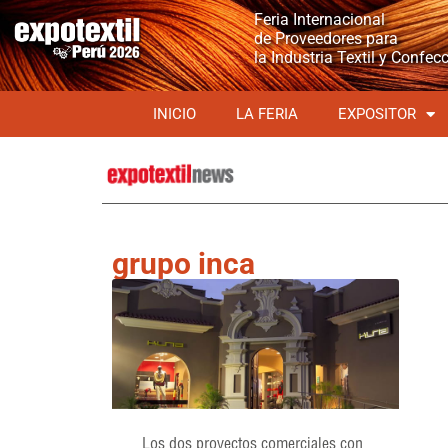
Feria Internacional
de Proveedores para
la Industria Textil y Confec
INICIO
LA FERIA
EXPOSITOR
grupo inca
Los dos proyectos comerciales con