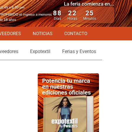
La feria comienza en...
11.45 a 8.30 pm
88
22
25
PROHIBIDO el ingreso a menores
Días
Horas
Minutos
de 18 años
VEEDORES
NOTICIAS
CONTACTO
veedores
Expotextil
Ferias y Eventos
Potencia tu marca
en nuestras
ediciones oficiales