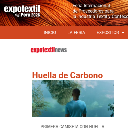
Feria Internacional
de Proveedores para
la Industria Textil y Confec
INICIO
LA FERIA
EXPOSITOR
Huella de Carbono
PRIMERA CAMISETA CON HUELLA