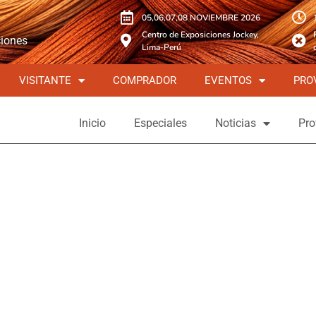
05,06,07,08 NOVIEMBRE 2026
Centro de Exposiciones Jockey,
ciones
Lima-Perú
VISITANTE
COMPRADOR
EVENTOS
PRO
Inicio
Especiales
Noticias
Pro