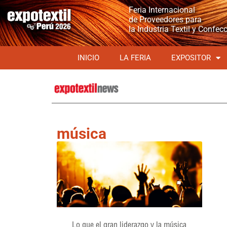
Feria Internacional
de Proveedores para
la Industria Textil y Confec
INICIO
LA FERIA
EXPOSITOR
música
Lo que el gran liderazgo y la música