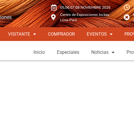
05,06,07,08 NOVIEMBRE 2026
Centro de Exposiciones Jockey,
ciones
Lima-Perú
VISITANTE
COMPRADOR
EVENTOS
PRO
Inicio
Especiales
Noticias
Pro