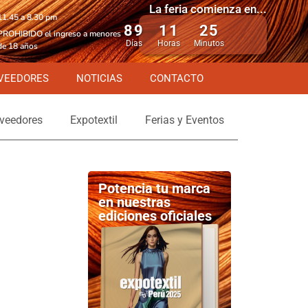
La feria comienza en...
11.45 a 8.30 pm
89
11
25
PROHIBIDO el ingreso a menores
Días
Horas
Minutos
de 18 años
VEEDORES
NOTICIAS
CONTACTO
veedores
Expotextil
Ferias y Eventos
Potencia tu marca
en nuestras
ediciones oficiales