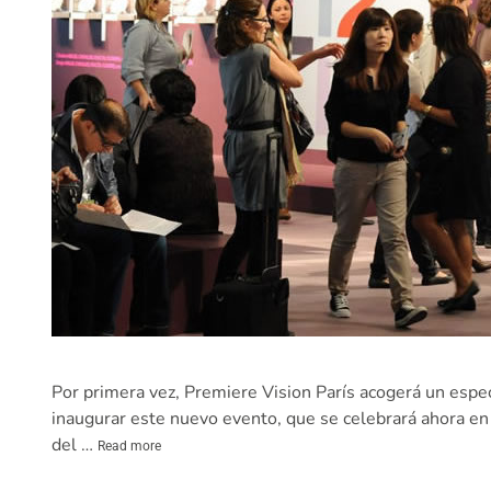
Por primera vez, Premiere Vision París acogerá un espec
inaugurar este nuevo evento, que se celebrará ahora en
del …
Read more