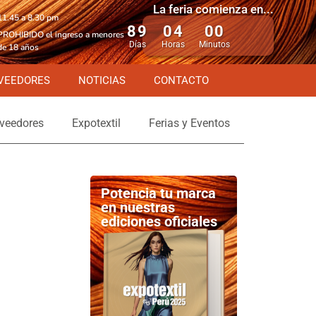
La feria comienza en...
11.45 a 8.30 pm
89
04
00
PROHIBIDO el ingreso a menores
Días
Horas
Minutos
de 18 años
VEEDORES
NOTICIAS
CONTACTO
veedores
Expotextil
Ferias y Eventos
Potencia tu marca
en nuestras
ediciones oficiales