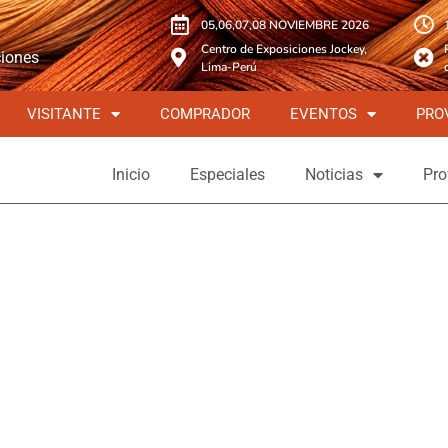
05,06,07,08 NOVIEMBRE 2026
Centro de Exposiciones Jockey,
ciones
Lima-Perú
VISITANTE
COMPRADOR
EVENTOS
PRO
Inicio
Especiales
Noticias
Pro