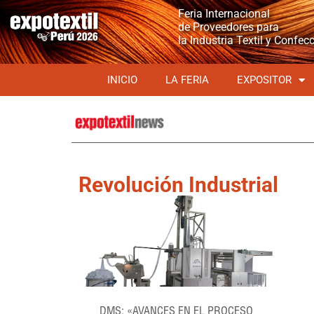
Feria Internacional
de Proveedores para
la Industria Textil y Confec
INICIO
LA FERIA
EXPOSITOR
Revolución Industrial
DMS: «AVANCES EN EL PROCESO