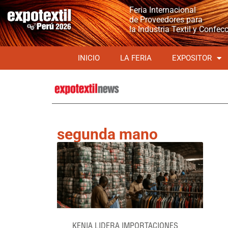
Feria Internacional
de Proveedores para
la Industria Textil y Confec
INICIO
LA FERIA
EXPOSITOR
segunda mano
KENIA LIDERA IMPORTACIONES