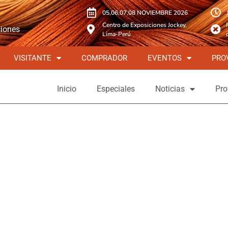
05,06,07,08 NOVIEMBRE 2026
Centro de Exposiciones Jockey,
ciones
Lima-Perú
VISITANTE
COMPRADOR
EVENTOS
PRO
Inicio
Especiales
Noticias
Pro