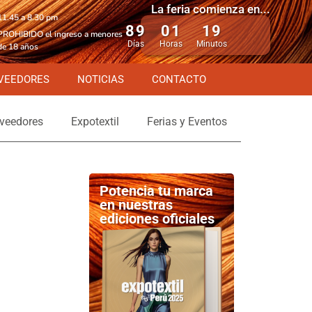
La feria comienza en...
11.45 a 8.30 pm
89
01
19
PROHIBIDO el ingreso a menores
Días
Horas
Minutos
de 18 años
VEEDORES
NOTICIAS
CONTACTO
veedores
Expotextil
Ferias y Eventos
Potencia tu marca
en nuestras
ediciones oficiales