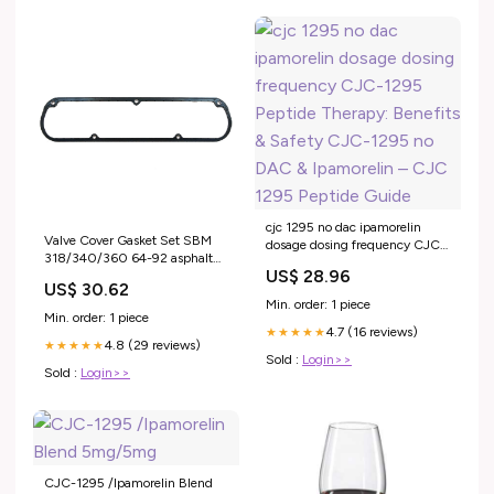
cjc 1295 no dac ipamorelin
Valve Cover Gasket Set SBM
dosage dosing frequency CJC-
318/340/360 64-92 asphalt
1295 Peptide Therapy: Benefits
US$ 28.96
cars
& Safety CJC-1295 no DAC &
US$ 30.62
Ipamorelin – CJC 1295 Peptide
Min. order: 1 piece
Guide
Min. order: 1 piece
4.7 (16 reviews)
★★★★★
4.8 (29 reviews)
★★★★★
Sold :
Login>>
Sold :
Login>>
CJC-1295 /Ipamorelin Blend