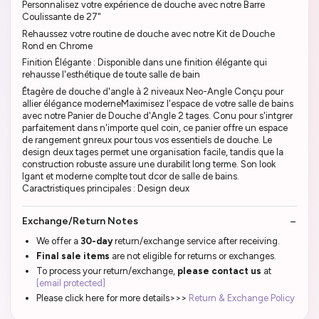
Personnalisez votre expérience de douche avec notre Barre
Coulissante de 27"
Rehaussez votre routine de douche avec notre Kit de Douche
Rond en Chrome
Finition Élégante : Disponible dans une finition élégante qui
rehausse l'esthétique de toute salle de bain
Étagère de douche d'angle à 2 niveaux Neo-Angle Conçu pour
allier élégance moderneMaximisez l'espace de votre salle de bains
avec notre Panier de Douche d'Angle 2 tages. Conu pour s'intgrer
parfaitement dans n'importe quel coin, ce panier offre un espace
de rangement gnreux pour tous vos essentiels de douche. Le
design deux tages permet une organisation facile, tandis que la
construction robuste assure une durabilit long terme. Son look
lgant et moderne complte tout dcor de salle de bains.
Caractristiques principales : Design deux
Exchange/Return Notes
We offer a
30-day
return/exchange service after receiving.
Final sale items
are not eligible for returns or exchanges.
To process your return/exchange,
please contact us
at
[email protected]
Please click here for more details>>>
Return & Exchange Policy