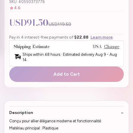
SKU: 40550373776
4.6
USD91.50
USD119.50
Pay in 4 interest-free payments of
$22.88
Learn more
Shipping Estimate
USA
Change
Ships within 48 hours · Estimated delivery
Aug 9
-
Aug
14
Add to Cart
Description
Conçu pour allier élégance moderne et fonctionnalité
Matériau principal : Plastique