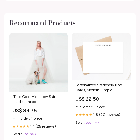
Recommand Products
Personalized Stationery Note
Cards, Modern Simple
Stationary Flat Cards with
'Tulle Cool' High-Low Skirt
US$ 22.50
Envelopes, Personalized
hand stamped
Stationary stationary for him
Min. order: 1 piece
US$ 89.75
4.8 (20 reviews)
★★★★★
Min. order: 1 piece
Sold :
Login>>
4.1 (25 reviews)
★★★★★
Sold :
Login>>