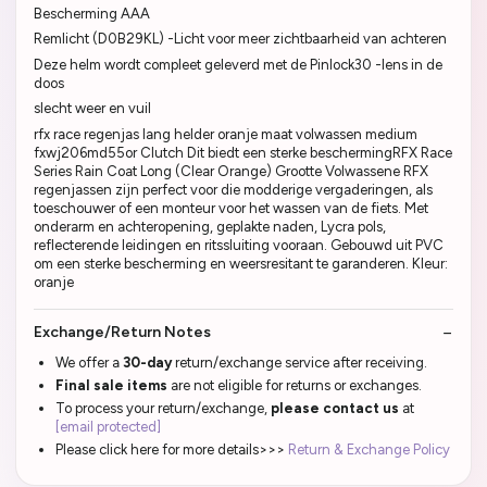
Bescherming AAA
Remlicht (D0B29KL) -Licht voor meer zichtbaarheid van achteren
Deze helm wordt compleet geleverd met de Pinlock30 -lens in de
doos
slecht weer en vuil
rfx race regenjas lang helder oranje maat volwassen medium
fxwj206md55or Clutch Dit biedt een sterke beschermingRFX Race
Series Rain Coat Long (Clear Orange) Grootte Volwassene RFX
regenjassen zijn perfect voor die modderige vergaderingen, als
toeschouwer of een monteur voor het wassen van de fiets. Met
onderarm en achteropening, geplakte naden, Lycra pols,
reflecterende leidingen en ritssluiting vooraan. Gebouwd uit PVC
om een sterke bescherming en weersresitant te garanderen. Kleur:
oranje
Exchange/Return Notes
We offer a
30-day
return/exchange service after receiving.
Final sale items
are not eligible for returns or exchanges.
To process your return/exchange,
please contact us
at
[email protected]
Please click here for more details>>>
Return & Exchange Policy