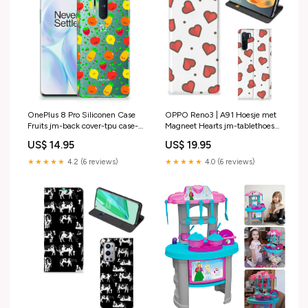
OnePlus 8 Pro Siliconen Case
OPPO Reno3 | A91 Hoesje met
Fruits jm-back cover-tpu case-
Magneet Hearts jm-tablethoesje
batik red
met standaard-stand
US$ 14.95
US$ 19.95
tablethoes-waterval
★★★★★
4.2 (6 reviews)
★★★★★
4.0 (6 reviews)