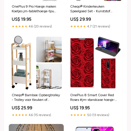
OnePlus 9 Pro Hoesje maken
Cheqo® Kinderkeuken
Koetjes jm-tablethoesje-tpu
Speelgoed Set - Kunststof
tablethoes-dots
Speelkeuken met 25
US$ 19.95
US$ 29.99
Accessoires - Prinsessen Keuken
- Speelgoed Keukengerei -
★★★★★
4.6 (20 reviews)
★★★★★
4.7 (21 reviews)
45x28x70cm Schaduwdoeken
Cheqo® Bamboe Opbergtrolley
OnePlus 8 Smart Cover Red
- Trolley voor Keuken of
Roses #jm-standcase hoesje-
Badkamer - Verrijdbaar
stand case-tijger
US$ 25.99
US$ 19.95
Keukenrek met 3 Etages &
Wielen - Badkamer Kast
★★★★★
4.6 (15 reviews)
★★★★★
5.0 (13 reviews)
Reiskoffers