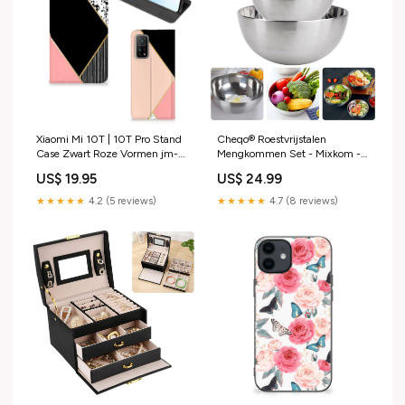
Xiaomi Mi 10T | 10T Pro Stand
Cheqo® Roestvrijstalen
Case Zwart Roze Vormen jm-
Mengkommen Set - Mixkom -
tpu hoesje-tpu case-marmer
Beslagkom Set - Stapelbare
US$ 19.95
US$ 24.99
beige
Beslagkommen - 3-Delig - ø19,
ø17, ø13 cm Vogelhuisjes &
★★★★★
4.2 (5 reviews)
★★★★★
4.7 (8 reviews)
Insectenhotels