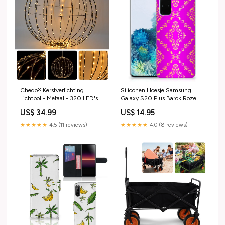
Cheqo® Kerstverlichting
Siliconen Hoesje Samsung
Lichtbol - Metaal - 320 LED's -
Galaxy S20 Plus Barok Roze
Timer - Extra Warm Wit -
jm-back cover-tpu case-
US$ 34.99
US$ 14.95
Diameter 50 cm -
avocado
Aanloopsnoer van 300 cm -
★★★★★
4.5 (11 reviews)
★★★★★
4.0 (8 reviews)
Opvouwbaar - Voor Binnen en
Buiten - Kerstverlichting -
Kerstlampjes - Sfeerverlichting
- Kerstbol Overige
kerstdecoratie