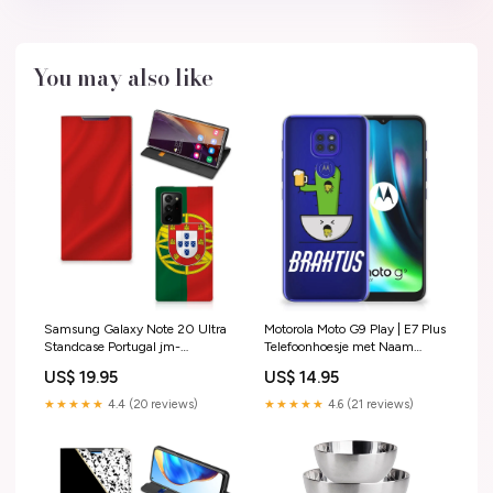
You may also like
Samsung Galaxy Note 20 Ultra
Motorola Moto G9 Play | E7 Plus
Standcase Portugal jm-
Telefoonhoesje met Naam
tablethoesje-tpu tablethoes-
Braktus jm-tpu case anti-
US$ 19.95
US$ 14.95
lovely flowers
shock-tpu case-marble blue
gold
★★★★★
4.4 (20 reviews)
★★★★★
4.6 (21 reviews)