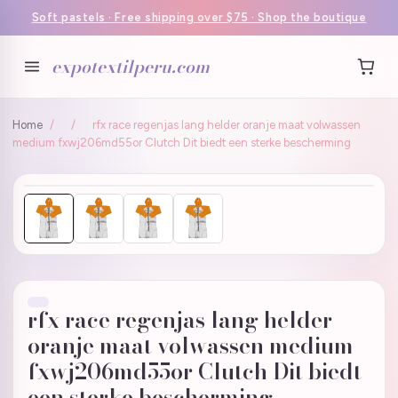
Soft pastels · Free shipping over $75 · Shop the boutique
expotextilperu.com
Home
/
/
rfx race regenjas lang helder oranje maat volwassen
medium fxwj206md55or Clutch Dit biedt een sterke bescherming
rfx race regenjas lang helder
oranje maat volwassen medium
fxwj206md55or Clutch Dit biedt
een sterke bescherming