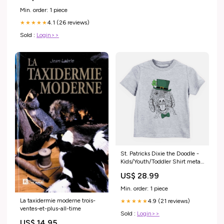
Min. order: 1 piece
4.1 (26 reviews)
★★★★★
Sold :
Login>>
St. Patricks Dixie the Doodle -
Kids/Youth/Toddler Shirt meta-
related-collection-Candian-
US$ 28.99
Eskimo-Dog
Min. order: 1 piece
La taxidermie moderne trois-
4.9 (21 reviews)
★★★★★
ventes-et-plus-all-time
Sold :
Login>>
US$ 14.95