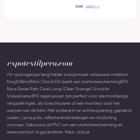
Sold :
Login>>
expotextilperu.com
rfx race regenjas lang helder oranje maat volwassen medium
fxwj206md55or Clutch Dit biedt een sterke beschermingRFX
Race Series Rain Coat Long (Clear Orange) Grootte
Volwassene RFX regenjassen zijn perfect voor die modderige
vergaderingen, als toeschouwer of een monteur voor het
wassen van de fiets. Met onderarm en achteropening, geplakte
naden, Lycra pols, reflecterende leidingen en ritssluiting
vooraan. Gebouwd uit PVC om een sterke bescherming en
weersresitant te garanderen. Kleur: oranje