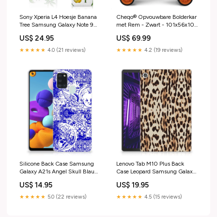
Sony Xperia L4 Hoesje Banana
Cheqo® Opvouwbare Bolderkar
Tree Samsung Galaxy Note 9
met Rem - Zwart - 101x56x104
TPU Hoesje
cm - Max. 80 kg - Inklapbaar -
US$ 24.95
US$ 69.99
Handige Bolderwagen
Vlaggenmast Verlichting
★★★★★
4.0 (21 reviews)
★★★★★
4.2 (19 reviews)
Silicone Back Case Samsung
Lenovo Tab M10 Plus Back
Galaxy A21s Angel Skull Blauw
Case Leopard Samsung Galaxy
vintage camera
A50 Boekhoesje
US$ 14.95
US$ 19.95
★★★★★
5.0 (22 reviews)
★★★★★
4.5 (15 reviews)