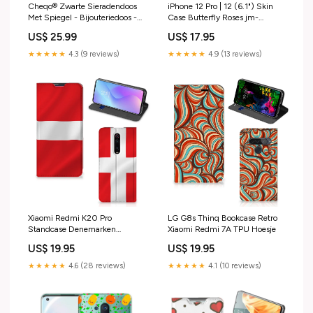
Cheqo® Zwarte Sieradendoos
iPhone 12 Pro | 12 (6.1") Skin
Met Spiegel - Bijouteriedoos -
Case Butterfly Roses jm-
Juwelenkistje met Lades voor
standcase hoesje-stand case-
US$ 25.99
US$ 17.95
Sieradenopslag - Sieraden
groot-brittannië
Opbergers - Juwelendoos -
★★★★★
4.3 (9 reviews)
★★★★★
4.9 (13 reviews)
Sieraden Doos Led-kaarsen
Xiaomi Redmi K20 Pro
LG G8s Thinq Bookcase Retro
Standcase Denemarken
Xiaomi Redmi 7A TPU Hoesje
Samsung Galaxy A31 TPU
US$ 19.95
US$ 19.95
Hoesje
★★★★★
4.6 (28 reviews)
★★★★★
4.1 (10 reviews)