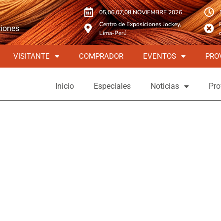
05,06,07,08 NOVIEMBRE 2026
Centro de Exposiciones Jockey,
ciones
Lima-Perú
VISITANTE
COMPRADOR
EVENTOS
PRO
Inicio
Especiales
Noticias
Pro