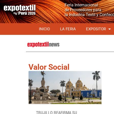
Feria Internacional
de Proveedores para
la Industria Textil y Confec
INICIO
LA FERIA
EXPOSITOR
Valor Social
TRUJILLO REAFIRMA SU