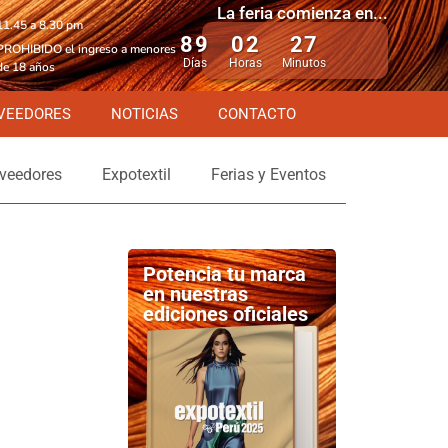
La feria comienza en...
11.45 a 8.30 pm
89
02
27
PROHIBIDO el ingreso a menores
Días
Horas
Minutos
de 18 años
VEEDORES
NOTICIAS
CONTACTO
veedores
Expotextil
Ferias y Eventos
Potencia tu marca
en nuestras
ediciones oficiales