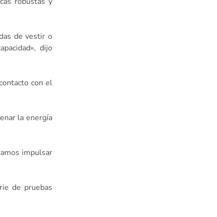
icas robustas y
das de vestir o
pacidad», dijo
contacto con el
enar la energía
eramos impulsar
erie de pruebas