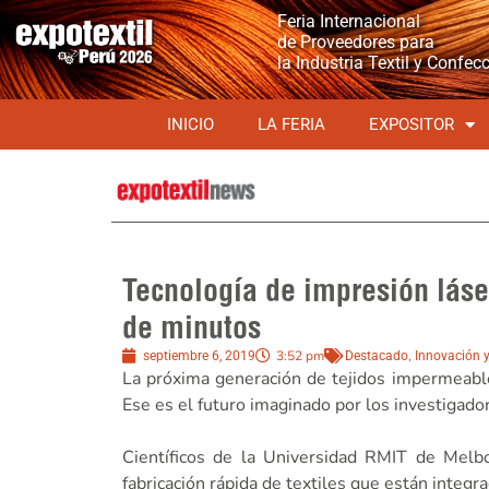
Feria Internacional
de Proveedores para
la Industria Textil y Confec
INICIO
LA FERIA
EXPOSITOR
Tecnología de impresión láse
de minutos
3:52 pm
,
septiembre 6, 2019
Destacado
Innovación 
La próxima generación de tejidos impermeables
Ese es el futuro imaginado por los investigador
Científicos de la Universidad RMIT de Melbo
fabricación rápida de textiles que están integ