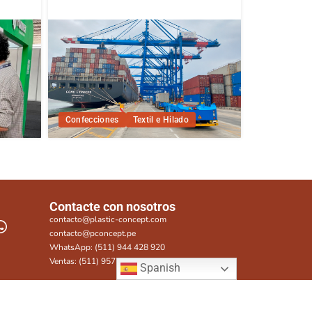
Confecciones
Textil e Hilado
Contacte con nosotros
contacto@plastic-concept.com
contacto@pconcept.pe
WhatsApp: (511) 944 428 920
Ventas: (511) 957 815 282
Spanish
e privacidad
Términos y condiciones