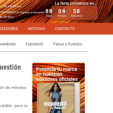
La feria comienza en...
11.45 a 8.30 pm
88
04
58
PROHIBIDO el ingreso a menores
Días
Horas
Minutos
de 18 años
VEEDORES
NOTICIAS
CONTACTO
veedores
Expotextil
Ferias y Eventos
uestión
Potencia tu marca
en nuestras
ediciones oficiales
ión de minutos.
alable para la