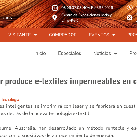
05,06,07,08 NOVIEMBRE 2026
Centro de Exposiciones Jockey,
ciones
Lima-Perú
VISITANTE
COMPRADOR
EVENTOS
PRO
Inicio
Especiales
Noticias
Pro
r produce e-textiles impermeables en c
y Tecnología
 inteligentes se imprimirá con láser y se fabricará en cuest
es detrás de la nueva tecnología e-textil.
urne, Australia, han desarrollado un método rentable y esc
rados con dispositivos de almacenamiento de energía.