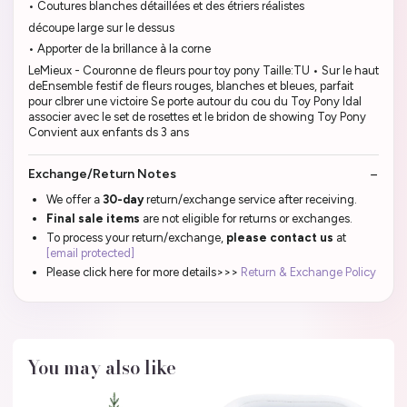
• Coutures blanches détaillées et des étriers réalistes
découpe large sur le dessus
• Apporter de la brillance à la corne
LeMieux - Couronne de fleurs pour toy pony Taille:TU • Sur le haut
deEnsemble festif de fleurs rouges, blanches et bleues, parfait
pour clbrer une victoire Se porte autour du cou du Toy Pony Idal
associer avec le set de rosettes et le bridon de showing Toy Pony
Convient aux enfants ds 3 ans
Exchange/Return Notes
We offer a
30-day
return/exchange service after receiving.
Final sale items
are not eligible for returns or exchanges.
To process your return/exchange,
please contact us
at
[email protected]
Please click here for more details>>>
Return & Exchange Policy
You may also like