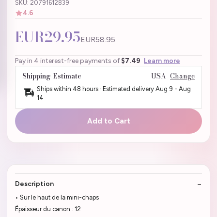
SKU: 20791612839
4.6
EUR29.95
EUR58.95
Pay in 4 interest-free payments of
$7.49
Learn more
Shipping Estimate
USA
Change
Ships within 48 hours · Estimated delivery
Aug 9
-
Aug
14
Add to Cart
Description
• Sur le haut de la mini-chaps
Épaisseur du canon : 12