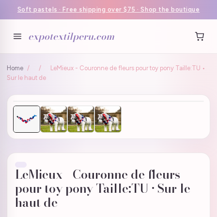
Soft pastels · Free shipping over $75 · Shop the boutique
expotextilperu.com
Home
/
/
LeMieux - Couronne de fleurs pour toy pony Taille:TU •
Sur le haut de
LeMieux - Couronne de fleurs
pour toy pony Taille:TU • Sur le
haut de