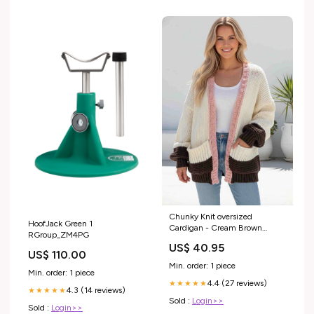
Chunky Knit oversized
HoofJack Green 1
Cardigan - Cream Brown
RGroup_ZM4PG
option:M/L
US$ 40.95
US$ 110.00
Min. order: 1 piece
Min. order: 1 piece
4.4 (27 reviews)
★★★★★
4.3 (14 reviews)
★★★★★
Sold :
Login>>
Sold :
Login>>