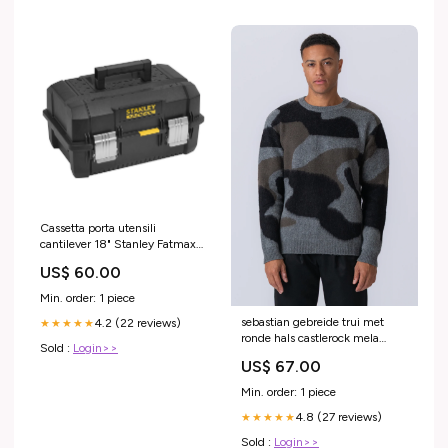
Cassetta porta utensili
cantilever 18" Stanley Fatmax
FMST1-71219 fuoriterra
US$ 60.00
Min. order: 1 piece
sebastian gebreide trui met
4.2 (22 reviews)
★★★★★
ronde hals castlerock mela
Sold :
Login>>
DTAILS_BUNDLD_572_BUY_2_FOR_3
US$ 67.00
Min. order: 1 piece
4.8 (27 reviews)
★★★★★
Sold :
Login>>