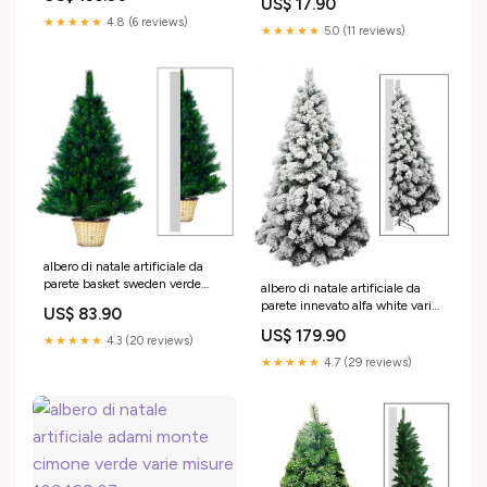
US$ 17.90
★★★★★
4.8 (6 reviews)
★★★★★
5.0 (11 reviews)
albero di natale artificiale da
parete basket sweden verde
albero di natale artificiale da
varie misure Coupez-
parete innevato alfa white varie
US$ 83.90
le:Hauteur 180cm
misure DLA041-01W
US$ 179.90
★★★★★
4.3 (20 reviews)
★★★★★
4.7 (29 reviews)