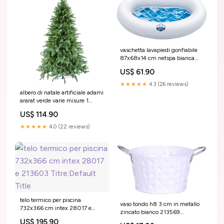
vaschetta lavapiedi gonfiabile
87x68x14 cm netspa bianca
212957 2193095
US$ 61.90
★★★★★
4.3 (26 reviews)
albero di natale artificiale adami
ararat verde varie misure 1
Coupez-le:H120cm
US$ 114.90
★★★★★
4.0 (22 reviews)
telo termico per piscina
vaso tondo h8 3 cm in metallo
732x366 cm intex 28017 e
zincato bianco 213569
213603 Titre:Default Title
A1505104
US$ 195.90