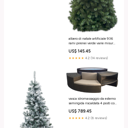
albero di natale artificiale 936
rami pirenei verde varie misure
Coupez-le:Hauteur 240cm
US$ 145.45
★★★★★
4.2 (14 reviews)
vasca idromassaggio da esterno
semirigida riscaldata 4 posti con
mobili o156x70 cm netspa vita
US$ 789.45
nera 212950 Titre:Default Title
★★★★★
4.2 (8 reviews)