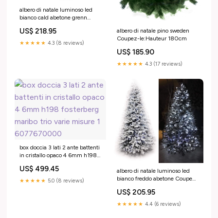
albero di natale luminoso led
bianco cald abetone grenn
Coupez-le:Hauteur 210cm
US$ 218.95
albero di natale pino sweden
Coupez-le:Hauteur 180cm
★★★★★
4.3 (8 reviews)
US$ 185.90
★★★★★
4.3 (17 reviews)
box doccia 3 lati 2 ante battenti
in cristallo opaco 4 6mm h198
fosterberg maribo trio varie
US$ 499.45
misure 1 6077670000
albero di natale luminoso led
bianco freddo abetone Coupez-
★★★★★
5.0 (8 reviews)
le:Hauteur 210cm
US$ 205.95
★★★★★
4.4 (6 reviews)