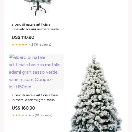
albero di natale artificiale
innevato soriani sestriere verde
varie misure Coupez-le:210cm
US$ 110.90
★★★★★
4.3 (16 reviews)
albero di natale artificiale base
in metallo adami gran sasso
verde varie misure Coupez-
US$ 160.90
le:H150cm
★★★★★
4.8 (19 reviews)