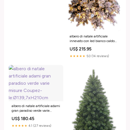
albero di natale artificiale
innevato con led bianco caldo
elbert varie misure Coupez-
US$ 215.95
le:Hauteur 210cm
★★★★★
5.0 (14 reviews)
albero di natale artificiale adami
gran paradiso verde varie
misure Coupez-
US$ 180.45
le:Ø139,7xH210cm
★★★★★
4.1 (27 reviews)