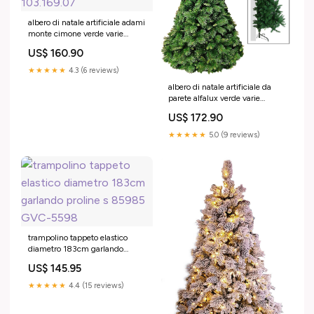
albero di natale artificiale adami
monte cimone verde varie
misure 103.169.07
US$ 160.90
★★★★★
4.3 (6 reviews)
albero di natale artificiale da
parete alfalux verde varie
misure 788003
US$ 172.90
★★★★★
5.0 (9 reviews)
trampolino tappeto elastico
diametro 183cm garlando
proline s 85985 GVC-5598
US$ 145.95
★★★★★
4.4 (15 reviews)