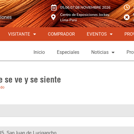
05,06,07,08 NOVIEMBRE 2026
Centro de Exposiciones Jockey,
ciones
Lima-Perú
VISITANTE
COMPRADOR
EVENTOS
PRO
Inicio
Especiales
Noticias
Pro
e se ve y se siente
ado
85, San Juan de Lurigancho