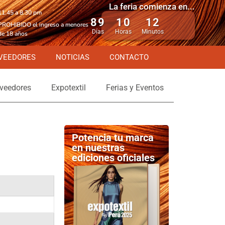
La feria comienza en...
11.45 a 8.30 pm
89
10
12
PROHIBIDO el ingreso a menores
Días
Horas
Minutos
de 18 años
VEEDORES
NOTICIAS
CONTACTO
veedores
Expotextil
Ferias y Eventos
Potencia tu marca
en nuestras
ediciones oficiales