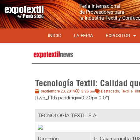
Feria Internacional
de Proveedores para
la Industria Textil y Confec
INICIO
LA FERIA
EXPOSITOR
Tecnología Textil: Calidad qu
9:26 pm
,
septiembre 23, 2019
Destacado
Textil e Hil
[two_fifth padding=»0 20px 0 0″]
TECNOLOGÍA TEXTIL S.A.
Dirección
Jr. Cajamarquilla 10