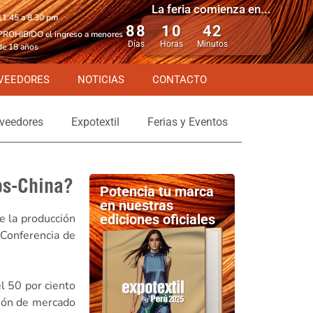
La feria comienza en...
11.45 a 8.30 pm
88
10
42
PROHIBIDO el ingreso a menores
Días
Horas
Minutos
de 18 años
VEEDORES
NOTICIAS
CONTACTO
veedores
Expotextil
Ferias y Eventos
os-China?
Potencia tu marca
en nuestras
e la producción
ediciones oficiales
 Conferencia de
l 50 por ciento
ción de mercado