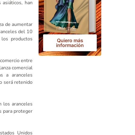
 asiáticos, han
aza de aumentar
ranceles del 10
 los productos
Quiero más
información
 comercio entre
lanza comercial
as a aranceles
o será retenido
n los aranceles
es para proteger
Estados Unidos