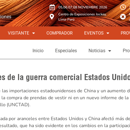
05,06,07,08 NOVIEMBRE 2026
Centro de Exposiciones Jockey,
ciones
Lima-Perú
VISITANTE
COMPRADOR
EVENTOS
PRO
Inicio
Especiales
Noticias
Pro
es de la guerra comercial Estados Unid
e las importaciones estadounidenses de China y un aumento d
 la compra de prendas de vestir ni en un nuevo informe de la
ollo (UNCTAD).
ntada por aranceles entre Estados Unidos y China afectó más de
resultado, que ha sido evidente en los cambios en la participa