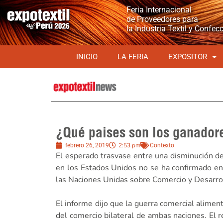
Feria Internacional
de Proveedores para
la Industria Textil y Confec
INICIO
LA FERIA
EXPOSITOR
¿Qué paises son los ganador
2:53 pm
febrero 26, 2019
Contexto
El esperado trasvase entre una disminución d
en los Estados Unidos no se ha confirmado en
las Naciones Unidas sobre Comercio y Desarr
El informe dijo que la guerra comercial alime
del comercio bilateral de ambas naciones. El 