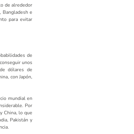
to de alrededor
, Bangladesh e
to para evitar
babilidades de
 conseguir unos
 de dólares de
ina, con Japón,
rcio mundial en
nsiderable. Por
y China, lo que
ndia, Pakistán y
ncia.