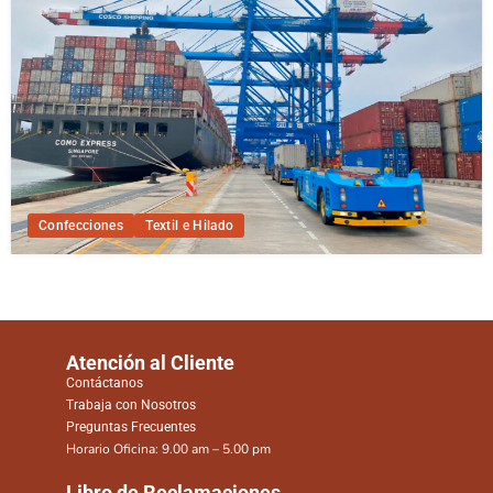
Confecciones
Textil e Hilado
Atención al Cliente
Contáctanos
Trabaja con Nosotros
Preguntas Frecuentes
Horario Oficina: 9.00 am – 5.00 pm
Libro de Reclamaciones