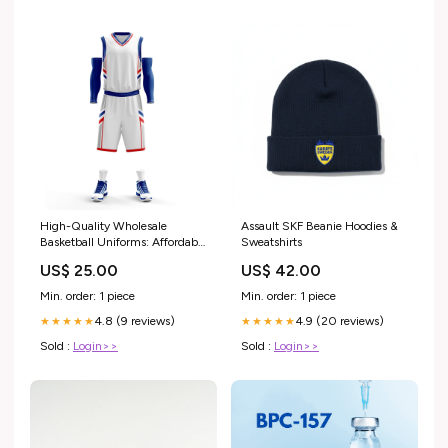
High-Quality Wholesale
Assault SKF Beanie Hoodies &
Basketball Uniforms: Affordable
Sweatshirts
& Customizable Sets best
US$ 25.00
US$ 42.00
college softball uniform
Min. order: 1 piece
Min. order: 1 piece
4.8 (9 reviews)
4.9 (20 reviews)
★★★★★
★★★★★
Sold :
Login>>
Sold :
Login>>