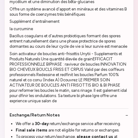
mycélium et une diminution des bêta-glucanes
Offre un système avancé d'apport en minéraux et des vitamines B
sous forme de coenzymes très bénéfiques
Supplément d'entraînement
la curcumine
Bacillus coagulans et d'autres probiotiques formant des spores
entrent naturellement dans une phase protectrice de spores
dormantes au cours de leur cycle de vie si leur survie est menacée
Soin activateur de boucles anti-frisottis Unytii - Supplements et
Produits Naturels Une quantité élevée de grainEFFICACIT
PROFESSIONNELLE BIPHASE : raviveur de boucles INNOVATION
BIO CHEVEUX BOUCLS FRISS ET CRPUS Valid par des coiffeurs
professionnels Redessine et redfinit les boucles Parfum 100%
naturel et co conu (Index A) Dcouvrez LE PREMIER SOIN
ACTIVATEUR DE BOUCLES ANTI FRISOTTIS BIO & BI PHASE
pour reformer les boucles le matin, sans rinage. Il est galement idal
pour dfinir les ondulations. Sa texture bi phase lgre offre une
exprience unique salon de
Exchange/Return Notes
We offer a
30-day
return/exchange service after receiving.
Final sale items
are not eligible for returns or exchanges.
To process your return/exchange,
please contact us
at