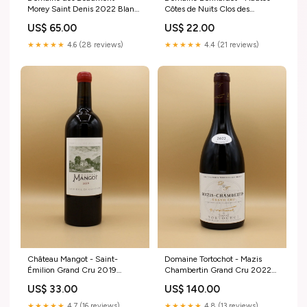
Morey Saint Denis 2022 Blanc
Côtes de Nuits Clos des
Couleur:Blanc
Oiseaux 2022 Couleur:Blanc
US$ 65.00
US$ 22.00
★★★★★
4.6 (28 reviews)
★★★★★
4.4 (21 reviews)
Château Mangot - Saint-
Domaine Tortochot - Mazis
Émilion Grand Cru 2019
Chambertin Grand Cru 2022
BEAUJOLAIS
LANGUEDOC
US$ 33.00
US$ 140.00
★★★★★
4.7 (16 reviews)
★★★★★
4.8 (13 reviews)