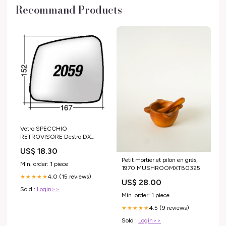
Recommand Products
Vetro SPECCHIO
RETROVISORE Destro DX
DODGE DURANGO 2014-
US$ 18.30
pulizia auto interno
Petit mortier et pilon en grès,
Min. order: 1 piece
1970 MUSHROOMXTB0325
4.0 (15 reviews)
★★★★★
US$ 28.00
Sold :
Login>>
Min. order: 1 piece
4.5 (9 reviews)
★★★★★
Sold :
Login>>