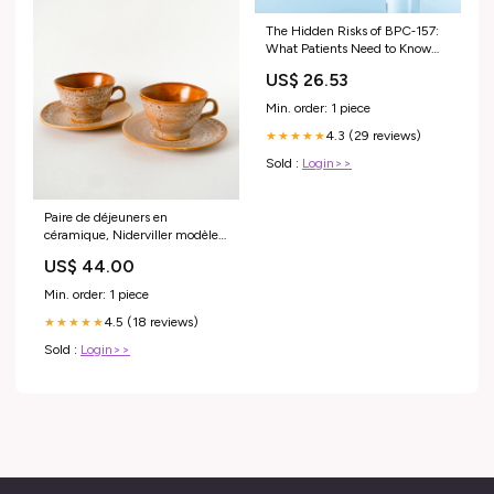
The Hidden Risks of BPC‑157:
What Patients Need to Know
About Contamination and
US$ 26.53
Safety
Min. order: 1 piece
4.3 (29 reviews)
★★★★★
Sold :
Login>>
Paire de déjeuners en
céramique, Niderviller modèle
Fauve, émail au Sel, Design,
US$ 44.00
1970 MUSHROOMXTB1125
Min. order: 1 piece
4.5 (18 reviews)
★★★★★
Sold :
Login>>