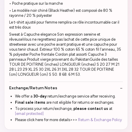
• Poche pratique sur la manche
• Le modèle noir chiné (Black Heather) est composé de 80 %
rayonne / 20 % polyester
Le t-shirt ajusté pour femme remplira ce rôle incontournable car il
est très doux
Sweat à Capuche elegance Son expression sereine et
rêveuseVous ne regretterez pas lachat de cette pice unique de
streetwear avec une poche avant pratique et une capuche pour
vous tenir chaud. Extrieur 100 % coton 65 % coton fil l'anneau, 35
% polyester Poche frontale Cordon plat assorti Capuche 3
panneaux Produit vierge provenant du PakistanGuide des tailles
TOUR DE POITRINE (inches) LONGUEUR (inches) S 20 27 M 21
28 L 23 29 XL 25 30 2XL 26 31 3XL 28 32 TOUR DE POITRINE
(cm) LONGUEUR (cm) S 50. 8 68. 6 M 53.
Exchange/Return Notes
We offer a
30-day
return/exchange service after receiving.
Final sale items
are not eligible for returns or exchanges.
To process your return/exchange,
please contact us
at
[email protected]
Please click here for more details>>>
Return & Exchange Policy