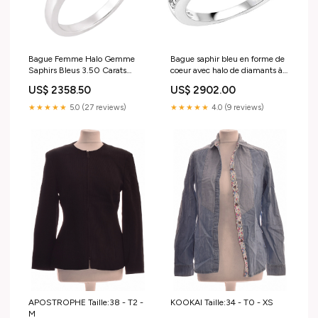
Bague Femme Halo Gemme
Bague saphir bleu en forme de
Saphirs Bleus 3.50 Carats
coeur avec halo de diamants à
Diamants Baguette Émeraude
tige fendue 4 carats collier
US$ 2358.50
US$ 2902.00
verte
diamant cartier
★★★★★
5.0 (27 reviews)
★★★★★
4.0 (9 reviews)
APOSTROPHE Taille:38 - T2 -
KOOKAI Taille:34 - T0 - XS
M