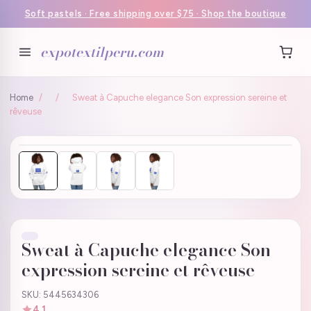
Soft pastels · Free shipping over $75 · Shop the boutique
expotextilperu.com
Home
/
/
Sweat à Capuche elegance Son expression sereine et
rêveuse
Sweat à Capuche elegance Son
expression sereine et rêveuse
SKU: 5445634306
4.1