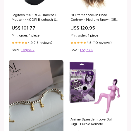
Logitech MX ERGO Trackball
Hi Lift Mannequin Head
Mouse - 440DPI Bluetooth &
Cortney - Medium Brown (35-
Unifying Dual-mode Wireless
40cm) combs
US$ 101.77
US$ 120.95
Optical Mouse Option:MX
ERGO S
Min. order: 1 piece
Min. order: 1 piece
4.9 (13 reviews)
4.5 (10 reviews)
★★★★★
★★★★★
Sold :
Login>>
Sold :
Login>>
Anime Spreadem Love Doll
Gigi - Purple Remote
Controlled Anal Vibes