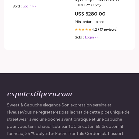
Nylon Rayon Raschel Mesh
Tulip Hat パンツ
Sold :
Login>>
US$ 5280.00
Min. order: 1 piece
4.2 (17 reviews)
★★★★★
Sold :
Login>>
expotextilperu.com
Sweat à Capuche elegance Son expression sereine et
rêveuseVous ne regretterez pas lachat de cette pice unique de
streetwear avec une poche avant pratique et une capuche
pour vous tenir chaud. Extrieur 100 % coton 65 % coton fil
l'anneau, 35 % polyester Poche frontale Cordon plat assorti