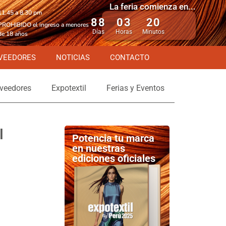
La feria comienza en...
11.45 a 8.30 pm
88
03
20
PROHIBIDO el ingreso a menores
Días
Horas
Minutos
de 18 años
VEEDORES
NOTICIAS
CONTACTO
veedores
Expotextil
Ferias y Eventos
l
Potencia tu marca
en nuestras
ediciones oficiales