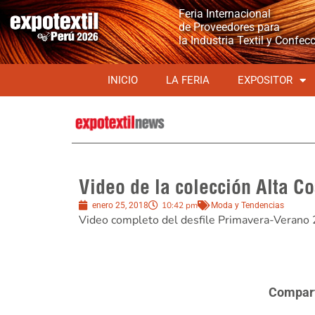
Feria Internacional
de Proveedores para
la Industria Textil y Confec
INICIO
LA FERIA
EXPOSITOR
Video de la colección Alta C
10:42 pm
enero 25, 2018
Moda y Tendencias
Video completo del desfile Primavera-Verano 
Comparte