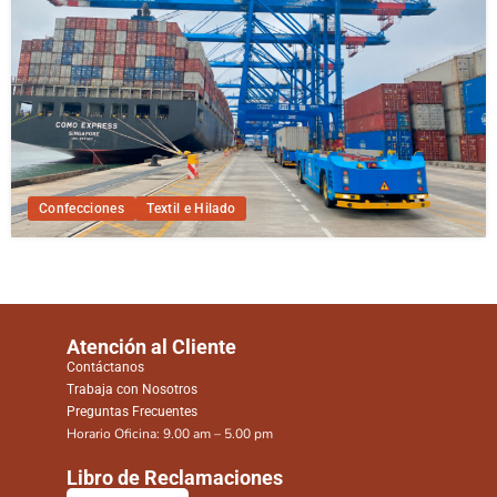
Confecciones
Textil e Hilado
Atención al Cliente
Contáctanos
Trabaja con Nosotros
Preguntas Frecuentes
Horario Oficina: 9.00 am – 5.00 pm
Libro de Reclamaciones