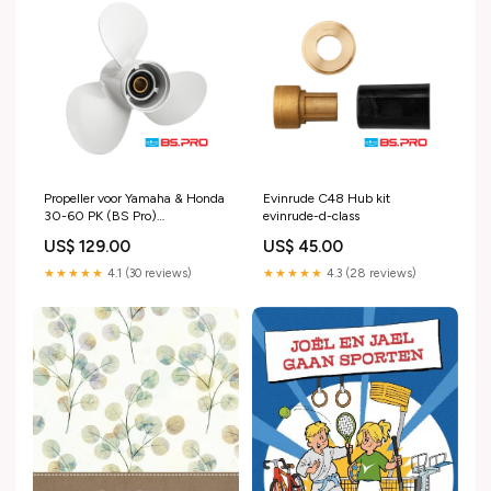
Propeller voor Yamaha & Honda
Evinrude C48 Hub kit
30-60 PK (BS Pro)
evinrude-d-class
Maat:Spoed 14 [11 1/4 X 14]
US$ 129.00
US$ 45.00
★★★★★
4.1 (30 reviews)
★★★★★
4.3 (28 reviews)