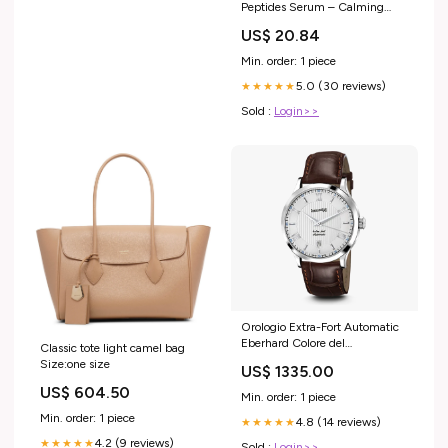
Peptides Serum – Calming
Hydrating Serum for Sensitive
US$ 20.84
& Acne-Prone Skin –
Lightweight GHK-CU Peptide
Min. order: 1 piece
Plumping Gel with Hyaluronic
5.0 (30 reviews)
Acid (1 oz) : Beauty & Personal
★★★★★
Care
Sold :
Login>>
Orologio Extra-Fort Automatic
Eberhard Colore del
Classic tote light camel bag
quadrante:Argento
Size:one size
US$ 1335.00
US$ 604.50
Min. order: 1 piece
Min. order: 1 piece
4.8 (14 reviews)
★★★★★
4.2 (9 reviews)
★★★★★
Sold :
Login>>