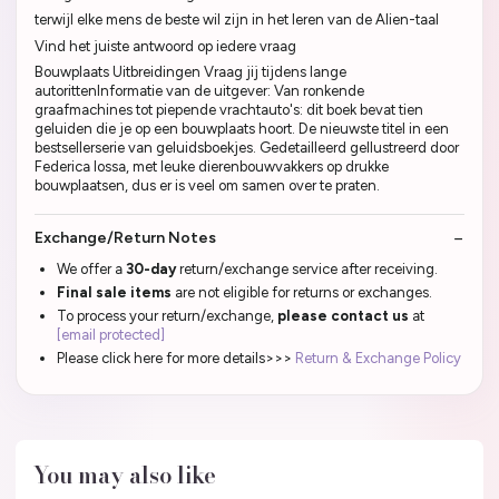
terwijl elke mens de beste wil zijn in het leren van de Alien-taal
Vind het juiste antwoord op iedere vraag
Bouwplaats Uitbreidingen Vraag jij tijdens lange
autorittenInformatie van de uitgever: Van ronkende
graafmachines tot piepende vrachtauto's: dit boek bevat tien
geluiden die je op een bouwplaats hoort. De nieuwste titel in een
bestsellerserie van geluidsboekjes. Gedetailleerd gellustreerd door
Federica Iossa, met leuke dierenbouwvakkers op drukke
bouwplaatsen, dus er is veel om samen over te praten.
Exchange/Return Notes
We offer a
30-day
return/exchange service after receiving.
Final sale items
are not eligible for returns or exchanges.
To process your return/exchange,
please contact us
at
[email protected]
Please click here for more details>>>
Return & Exchange Policy
You may also like