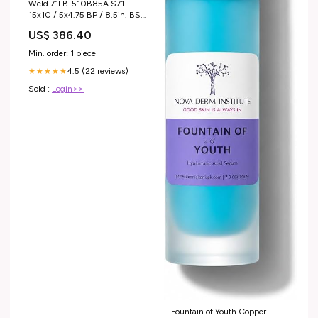
Weld 71LB-510B85A S71
15x10 / 5x4.75 BP / 8.5in. BS
Black Wheel (Low Pad) - N
US$ 386.40
fits_2007`GMC`Sierra 3500
Classic`SL~2007`GMC`Sierra
Min. order: 1 piece
3500
4.5 (22 reviews)
Classic`SLE~2007`GMC`Sierra
★★★★★
3500
Sold :
Login>>
Classic`SLT~2007`GMC`Sierra
3500 Classic`WT
Fountain of Youth Copper