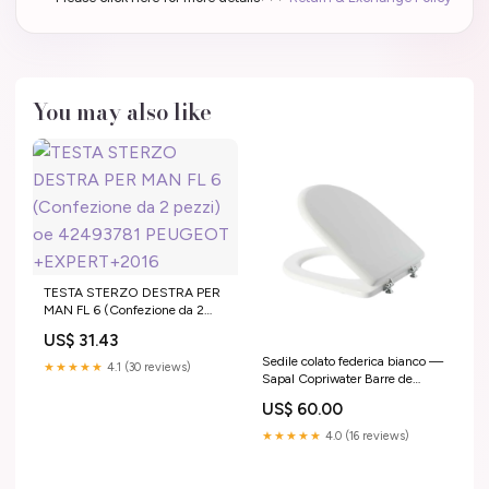
You may also like
TESTA STERZO DESTRA PER
MAN FL 6 (Confezione da 2
pezzi) oe 42493781 PEUGEOT
US$ 31.43
+EXPERT+2016
Sedile colato federica bianco —
★★★★★
4.1 (30 reviews)
Sapal Copriwater Barre de
douche coulissante
US$ 60.00
★★★★★
4.0 (16 reviews)