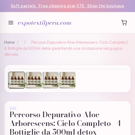
Soft pastels · Free shipping over $75 · Shop the boutique
expotextilperu.com
Home
/
/
Percorso Depurativo Aloe Arborescens: Ciclo Completo |
4 Bottiglie da 500ml detox garantendo una circolazione sanguigna
ottimale
Percorso Depurativo Aloe
Arborescens: Ciclo Completo | 4
Bottiglie da 500ml detox