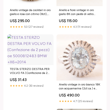
Anello vintage da cocktail in oro
Anello a fiore vintage in oro
giallo e rosa con citrino (8ct),
giallo 8K con paste di vetro
anni '60 DPietre
bianche e rubini sintetici
US$ 295.00
US$ 115.00
Preziose_d_Rubini
(0.40ctw ca.), anni ‘50/‘60
BDisponibilità_d_Non
★★★★★
5.0 (27 reviews)
★★★★★
4.3 (11 reviews)
disponibile
TESTA STERZO DESTRA PER
VOLVO FA (Confezione da 2
pezzi) oe 5000812483 BMW
US$ 31.43
+X6+2014
Anello vintage in oro bianco 18K
★★★★★
4.2 (30 reviews)
con acquamarina (2ct ca.) e
diamanti di taglio brillante
US$ 490.00
(0.12ctw ca.), anni ‘80/‘90
ACategoria_d_Spille
★★★★★
4.7 (25 reviews)