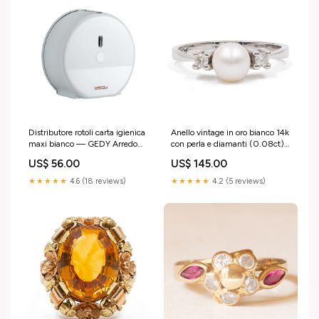
Distributore rotoli carta igienica
Anello vintage in oro bianco 14k
maxi bianco — GEDY Arredo
con perla e diamanti (0.08ct),
giardino
anni '60 DPietre
US$ 56.00
US$ 145.00
Preziose_h_Perle
★★★★★
4.6 (18 reviews)
★★★★★
4.2 (5 reviews)