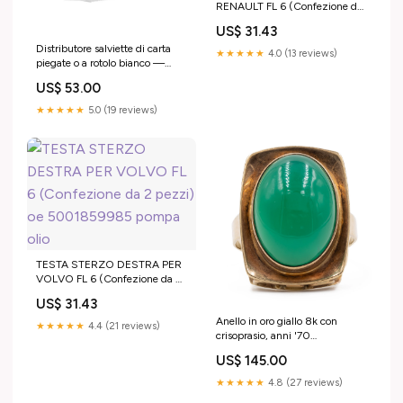
RENAULT FL 6 (Confezione da
2 pezzi) oe 5000212483
US$ 31.43
sospensioni
Distributore salviette di carta
★★★★★
4.0 (13 reviews)
piegate o a rotolo bianco —
GEDY Getriebemotoren und
US$ 53.00
Automatismen
★★★★★
5.0 (19 reviews)
TESTA STERZO DESTRA PER
VOLVO FL 6 (Confezione da 2
pezzi) oe 5001859985 pompa
US$ 31.43
olio
Anello in oro giallo 8k con
★★★★★
4.4 (21 reviews)
crisoprasio, anni '70
EEpoca_a_Vintage
US$ 145.00
★★★★★
4.8 (27 reviews)