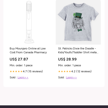
Buy Mounjaro Online at Low
St. Patricks Dixie the Doodle -
Cost From Canada Pharmacy
Kids/Youth/Toddler Shirt meta-
related-collection-Candian-
US$ 27.87
US$ 28.99
Eskimo-Dog
Min. order: 1 piece
Min. order: 1 piece
4.7 (15 reviews)
4.2 (12 reviews)
★★★★★
★★★★★
Sold :
Login>>
Sold :
Login>>