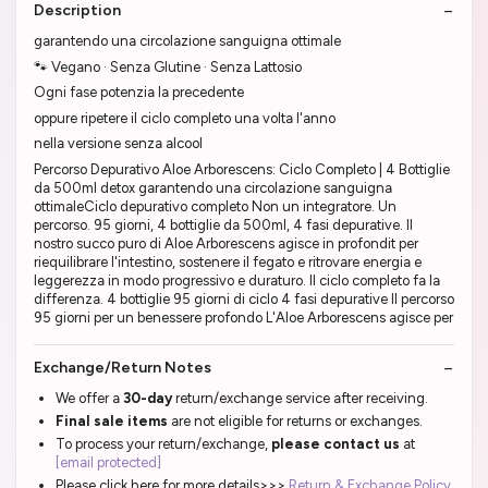
Description
garantendo una circolazione sanguigna ottimale
🐾 Vegano · Senza Glutine · Senza Lattosio
Ogni fase potenzia la precedente
oppure ripetere il ciclo completo una volta l'anno
nella versione senza alcool
Percorso Depurativo Aloe Arborescens: Ciclo Completo | 4 Bottiglie
da 500ml detox garantendo una circolazione sanguigna
ottimaleCiclo depurativo completo Non un integratore. Un
percorso. 95 giorni, 4 bottiglie da 500ml, 4 fasi depurative. Il
nostro succo puro di Aloe Arborescens agisce in profondit per
riequilibrare l'intestino, sostenere il fegato e ritrovare energia e
leggerezza in modo progressivo e duraturo. Il ciclo completo fa la
differenza. 4 bottiglie 95 giorni di ciclo 4 fasi depurative Il percorso
95 giorni per un benessere profondo L'Aloe Arborescens agisce per
Exchange/Return Notes
We offer a
30-day
return/exchange service after receiving.
Final sale items
are not eligible for returns or exchanges.
To process your return/exchange,
please contact us
at
[email protected]
Please click here for more details>>>
Return & Exchange Policy