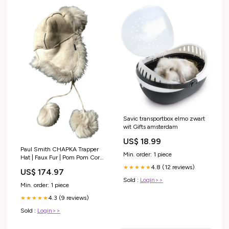
Savic transportbox elmo zwart
wit Gifts amsterdam
US$ 18.99
Paul Smith CHAPKA Trapper
Min. order: 1 piece
Hat | Faux Fur | Pom Pom Cord
Fastening | Size M Sweater
4.8 (12 reviews)
★★★★★
US$ 174.97
Sold :
Login>>
Min. order: 1 piece
4.3 (9 reviews)
★★★★★
Sold :
Login>>