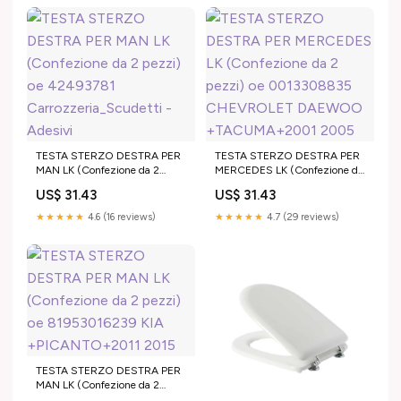
TESTA STERZO DESTRA PER
TESTA STERZO DESTRA PER
MAN LK (Confezione da 2
MERCEDES LK (Confezione da
pezzi) oe 42493781
2 pezzi) oe 0013308835
US$ 31.43
US$ 31.43
Carrozzeria_Scudetti - Adesivi
CHEVROLET DAEWOO
+TACUMA+2001 2005
★★★★★
4.6 (16 reviews)
★★★★★
4.7 (29 reviews)
TESTA STERZO DESTRA PER
MAN LK (Confezione da 2
pezzi) oe 81953016239 KIA