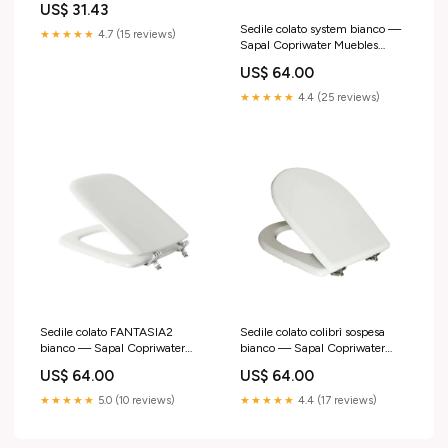
US$ 31.43
+PICANTO+2011 2015
Sedile colato system bianco —
★★★★★
4.7 (15 reviews)
Sapal Copriwater Muebles
suspendidos
US$ 64.00
★★★★★
4.4 (25 reviews)
Sedile colato FANTASIA2
Sedile colato colibrì sospesa
bianco — Sapal Copriwater
bianco — Sapal Copriwater
Arredo casa
tinyimg_metadata_skip
US$ 64.00
US$ 64.00
★★★★★
5.0 (10 reviews)
★★★★★
4.4 (17 reviews)