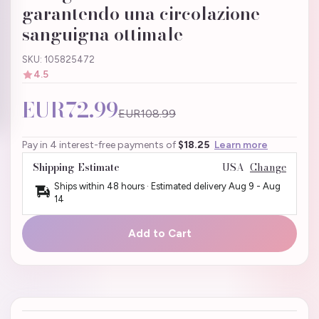
garantendo una circolazione
sanguigna ottimale
SKU: 105825472
4.5
EUR72.99
EUR108.99
Pay in 4 interest-free payments of
$18.25
Learn more
Shipping Estimate
USA
Change
Ships within 48 hours · Estimated delivery
Aug 9
-
Aug
14
Add to Cart