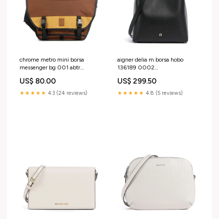
chrome metro mini borsa
aigner delia m borsa hobo
messenger bg 001 abtr
136189 0002
YGroup_j3b6a25-021
YGroup_g1b1a25-005
US$ 80.00
US$ 299.50
★★★★★
4.3 (24 reviews)
★★★★★
4.8 (5 reviews)