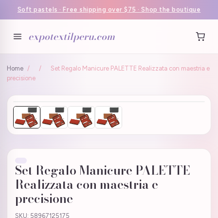
Soft pastels · Free shipping over $75 · Shop the boutique
expotextilperu.com
Home
/
/
Set Regalo Manicure PALETTE Realizzata con maestria e
precisione
Set Regalo Manicure PALETTE
Realizzata con maestria e
precisione
SKU: 58967125175