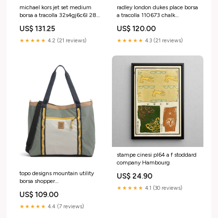
michael kors jet set medium
radley london dukes place borsa
borsa a tracolla 32s4gj6c6l 289
a tracolla 110673 chalk
Kayla
Roadster Pro
US$ 131.25
US$ 120.00
★★★★★
4.2 (21 reviews)
★★★★★
4.3 (21 reviews)
stampe cinesi pl64 a f stoddard
company Hambourg
topo designs mountain utility
US$ 24.90
borsa shopper
★★★★★
4.1 (30 reviews)
topo932431131000 New
US$ 109.00
Zealand
★★★★★
4.4 (7 reviews)