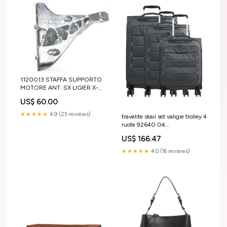
1120013 STAFFA SUPPORTO
MOTORE ANT. SX LIGIER X-
TOO R S RS IXO JS50
US$ 60.00
MICROCAR DUE 501
★★★★★
4.9 (25 reviews)
travelite skaii set valigie trolley 4
ruote 92640 04
YGroup_p5c8c23e6
US$ 166.47
★★★★★
4.0 (16 reviews)