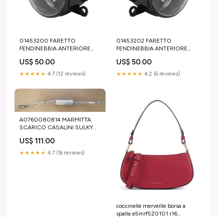
01453200 FARETTO
01453202 FARETTO
FENDINEBBIA ANTERIORE
FENDINEBBIA ANTERIORE
SINISTRO BELLIER JADE
DESTRO BELLIER JADE
US$ 50.00
US$ 50.00
AR0081941
1409249
★★★★★
4.7 (12 reviews)
★★★★★
4.2 (6 reviews)
A0760080814 MARMITTA
SCARICO CASALINI SULKY
US01.16.077
US$ 111.00
★★★★★
4.7 (16 reviews)
coccinelle merveille borsa a
spalla e5mrf520101 r16