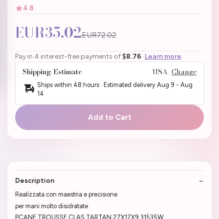
4.8
EUR35.02
EUR72.02
Pay in 4 interest-free payments of
$8.76
Learn more
Shipping Estimate
USA
Change
Ships within 48 hours · Estimated delivery
Aug 9
-
Aug
14
Add to Cart
Description
Realizzata con maestria e precisione
per mani molto disidratate
PCANE TROUSSE CLAS TARTAN 27X17X9 31535W