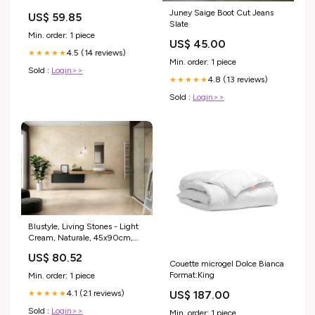
Juney Saige Boot Cut Jeans
US$ 59.85
Slate
Min. order: 1 piece
US$ 45.00
4.5 (14 reviews)
★★★★★
Min. order: 1 piece
Sold :
Login>>
4.8 (13 reviews)
★★★★★
Sold :
Login>>
Blustyle, Living Stones - Light
Cream, Naturale, 45x90cm,
9.50mm, Rett. Calacatta
US$ 80.52
Couette microgel Dolce Bianca
Format:King
Min. order: 1 piece
4.1 (21 reviews)
US$ 187.00
★★★★★
Sold :
Login>>
Min. order: 1 piece