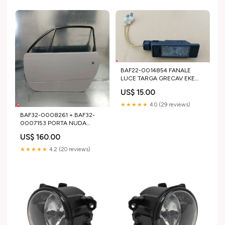
BAF22-0014854 FANALE
LUCE TARGA GRECAV EKE
LM5 SONIQUE AR1000654
US$ 15.00
★★★★★
4.0 (29 reviews)
BAF32-0008261 + BAF32-
0007153 PORTA NUDA
SINISTRA GRECAV EKE LM5
US$ 160.00
SONIQUE AR1000429
★★★★★
4.2 (20 reviews)