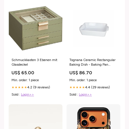
Schmuckkasten 3 Ebenen mit
Tognana Ceramic Rectangular
Glasdeckel
Baking Dish - Baking Pan
S/M/L- Cook Rings - White
US$ 65.00
US$ 86.70
SIZE:35CM X 24CM X 8CM
Min. order: 1 piece
Min. order: 1 piece
4.2 (9 reviews)
4.4 (29 reviews)
★★★★★
★★★★★
Sold :
Login>>
Sold :
Login>>