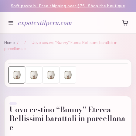
Soft pastels · Free shipping over $75 · Shop the boutique
expotextilperu.com
Home
/
/
Uovo cestino “Bunny” Eterea Bellissimi barattoli in
porcellana e
Uovo cestino “Bunny” Eterea
Bellissimi barattoli in porcellana
e