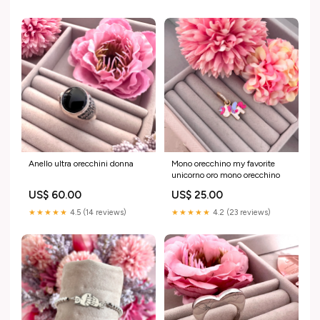
Anello ultra orecchini donna
Mono orecchino my favorite
unicorno oro mono orecchino
US$ 60.00
US$ 25.00
★★★★★
4.5 (14 reviews)
★★★★★
4.2 (23 reviews)