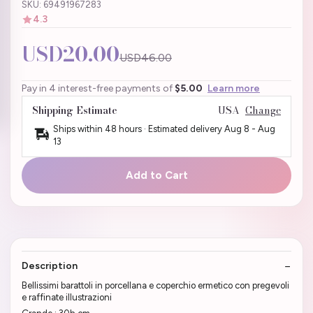
SKU: 69491967283
4.3
USD20.00
USD46.00
Pay in 4 interest-free payments of
$5.00
Learn more
Shipping Estimate
USA
Change
Ships within 48 hours · Estimated delivery
Aug 8
-
Aug
13
Add to Cart
Description
Bellissimi barattoli in porcellana e coperchio ermetico con pregevoli
e raffinate illustrazioni