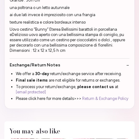
Grande : 30h cm
una poltrona o un letto autunnale
ai due lati invece è impreziosito con una frangia
texture realistica e colore bordeaux intenso
Uovo cestino “Bunny” Eterea Bellissimi barattoli in porcellana
eDelizioso uovo aperto con una bellissima stampa di coniglio, pu
essere utilizzato come un cestino per cioccolatini o dolci , oppure
per decorarlo con una bellissima composizione di fiorellini.
Dimensioni : 12 x 12 x 12,5 h cm
Exchange/Return Notes
We offer a
30-day
return/exchange service after receiving.
Final sale items
are not eligible for returns or exchanges.
To process your return/exchange,
please contact us
at
[email protected]
Please click here for more details>>>
Return & Exchange Policy
You may also like