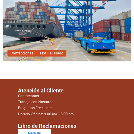
Confecciones
Textil e Hilado
Atención al Cliente
Contáctanos
Trabaja con Nosotros
Preguntas Frecuentes
Horario Oficina: 9.00 am – 5.00 pm
Libro de Reclamaciones